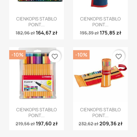
Szybki podgląd
Szybki podgląd


CIENKOPIS STABILO
CIENKOPIS STABILO
POINT...
POINT...
164,67 zł
175,85 zł
182,96 zł
195,39 zł
-10%
-10%
favorite_border
favorite_border
Szybki podgląd
Szybki podgląd


CIENKOPIS STABILO
CIENKOPIS STABILO
POINT...
POINT...
197,60 zł
209,36 zł
219,56 zł
232,62 zł