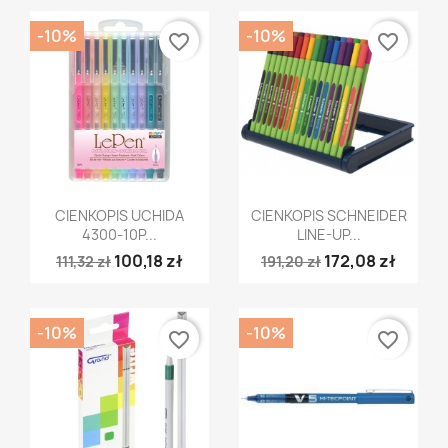
-10%
-10%
favorite_border
favorite_border
Szybki podgląd
Szybki podgląd


CIENKOPIS UCHIDA
CIENKOPIS SCHNEIDER
4300-10P...
LINE-UP...
100,18 zł
172,08 zł
111,32 zł
191,20 zł
-10%
-10%
favorite_border
favorite_border