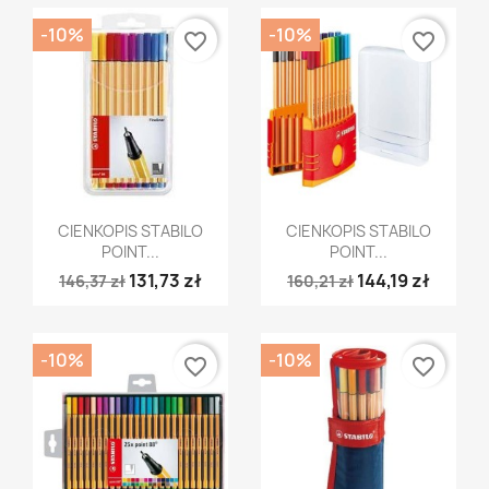
-10%
-10%
favorite_border
favorite_border
Szybki podgląd
Szybki podgląd


CIENKOPIS STABILO
CIENKOPIS STABILO
POINT...
POINT...
131,73 zł
144,19 zł
146,37 zł
160,21 zł
-10%
-10%
favorite_border
favorite_border