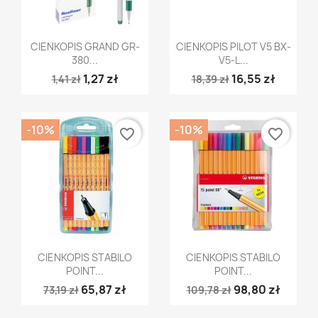
Szybki podgląd
Szybki podgląd


CIENKOPIS GRAND GR-
CIENKOPIS PILOT V5 BX-
380...
V5-L...
1,27 zł
16,55 zł
1,41 zł
18,39 zł
-10%
-10%
favorite_border
favorite_border
Szybki podgląd
Szybki podgląd


CIENKOPIS STABILO
CIENKOPIS STABILO
POINT...
POINT...
65,87 zł
98,80 zł
73,19 zł
109,78 zł