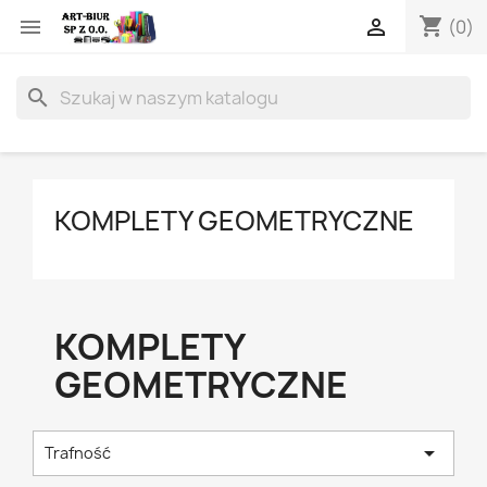
shopping_cart


(0)
search
KOMPLETY GEOMETRYCZNE
KOMPLETY
GEOMETRYCZNE

Trafność