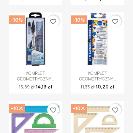
-10%
-10%
favorite_border
favorite_border
Szybki podgląd
Szybki podgląd


KOMPLET
KOMPLET
GEOMETRYCZNY...
GEOMETRYCZNY...
14,13 zł
10,20 zł
15,69 zł
11,33 zł
-10%
-10%
favorite_border
favorite_border