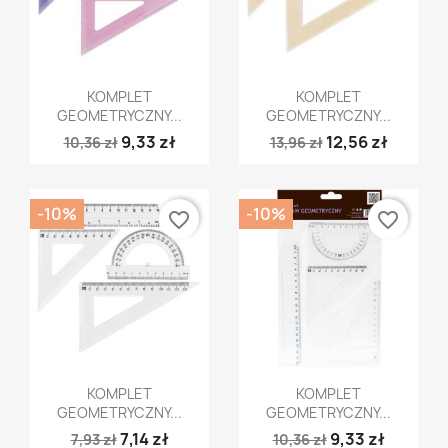
Szybki podgląd
Szybki podgląd


KOMPLET
KOMPLET
GEOMETRYCZNY...
GEOMETRYCZNY...
9,33 zł
12,56 zł
10,36 zł
13,96 zł
-10%
-10%
favorite_border
favorite_border
Szybki podgląd
Szybki podgląd


KOMPLET
KOMPLET
GEOMETRYCZNY...
GEOMETRYCZNY...
7,14 zł
9,33 zł
7,93 zł
10,36 zł