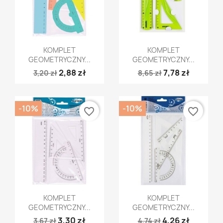
Szybki podgląd
Szybki podgląd


KOMPLET
KOMPLET
GEOMETRYCZNY...
GEOMETRYCZNY...
2,88 zł
7,78 zł
3,20 zł
8,65 zł
-10%
-10%
favorite_border
favorite_border
Szybki podgląd
Szybki podgląd


KOMPLET
KOMPLET
GEOMETRYCZNY...
GEOMETRYCZNY...
3,30 zł
4,26 zł
3,67 zł
4,74 zł