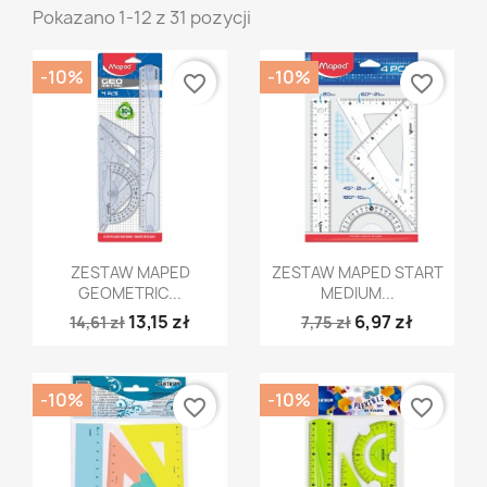
Pokazano 1-12 z 31 pozycji
-10%
-10%
favorite_border
favorite_border
Szybki podgląd
Szybki podgląd


ZESTAW MAPED
ZESTAW MAPED START
GEOMETRIC...
MEDIUM...
13,15 zł
6,97 zł
14,61 zł
7,75 zł
-10%
-10%
favorite_border
favorite_border