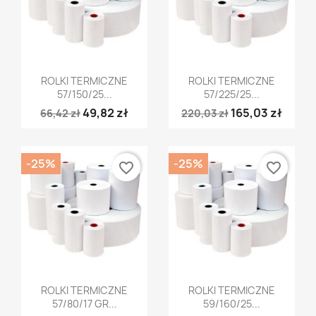
Szybki podgląd
Szybki podgląd


ROLKI TERMICZNE
ROLKI TERMICZNE
57/150/25...
57/225/25...
49,82 zł
165,03 zł
66,42 zł
220,03 zł
-25%
-25%
favorite_border
favorite_border
Szybki podgląd
Szybki podgląd


ROLKI TERMICZNE
ROLKI TERMICZNE
57/80/17 GR...
59/160/25...