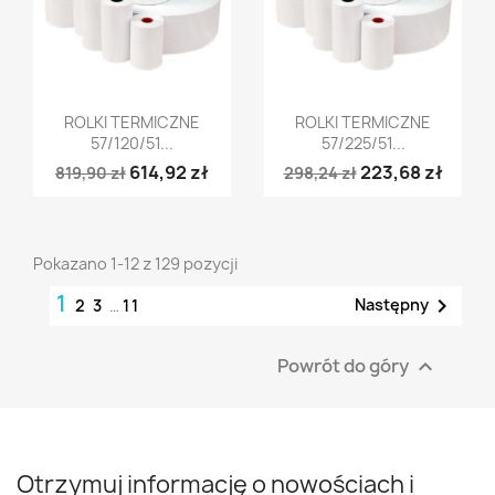
Szybki podgląd
Szybki podgląd


ROLKI TERMICZNE
ROLKI TERMICZNE
57/120/51...
57/225/51...
614,92 zł
223,68 zł
819,90 zł
298,24 zł
Pokazano 1-12 z 129 pozycji
1

Następny
2
3
…
11
Powrót do góry

Otrzymuj informację o nowościach i