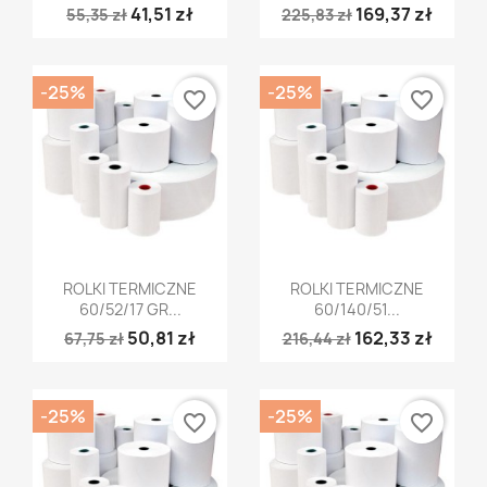
41,51 zł
169,37 zł
55,35 zł
225,83 zł
-25%
-25%
favorite_border
favorite_border
Szybki podgląd
Szybki podgląd


ROLKI TERMICZNE
ROLKI TERMICZNE
60/52/17 GR...
60/140/51...
50,81 zł
162,33 zł
67,75 zł
216,44 zł
-25%
-25%
favorite_border
favorite_border