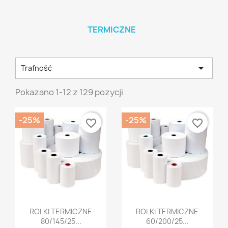
TERMICZNE

Trafność
Pokazano 1-12 z 129 pozycji
-25%
-25%
favorite_border
favorite_border
Szybki podgląd
Szybki podgląd


ROLKI TERMICZNE
ROLKI TERMICZNE
80/145/25...
60/200/25...