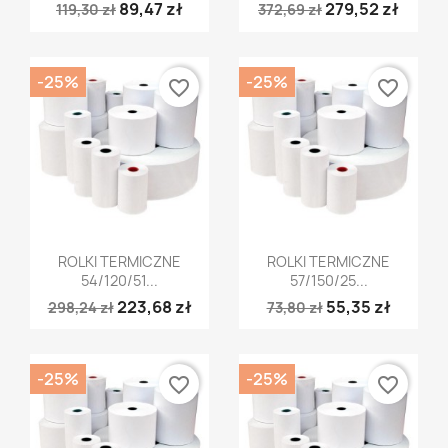
89,47 zł
279,52 zł
119,30 zł
372,69 zł
-25%
-25%
favorite_border
favorite_border
Szybki podgląd
Szybki podgląd


ROLKI TERMICZNE
ROLKI TERMICZNE
54/120/51...
57/150/25...
223,68 zł
55,35 zł
298,24 zł
73,80 zł
-25%
-25%
favorite_border
favorite_border