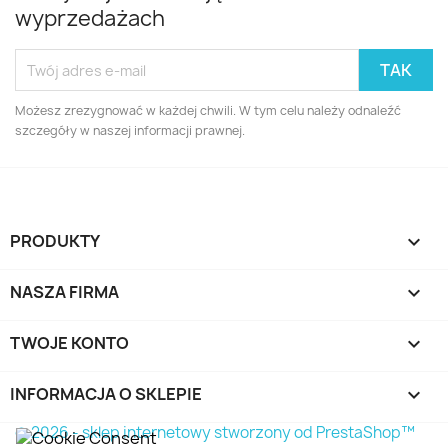
wyprzedażach
Możesz zrezygnować w każdej chwili. W tym celu należy odnaleźć
szczegóły w naszej informacji prawnej.
PRODUKTY

NASZA FIRMA

TWOJE KONTO

INFORMACJA O SKLEPIE
keyboard_arrow_down
© 2026 - sklep internetowy stworzony od PrestaShop™