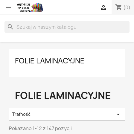
shopping_cart


(0)
search
FOLIE LAMINACYJNE
FOLIE LAMINACYJNE

Trafność
Pokazano 1-12 z 147 pozycji