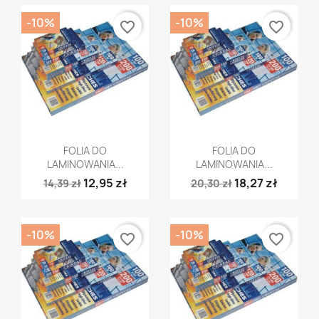
-10%
-10%
favorite_border
favorite_border
Szybki podgląd
Szybki podgląd


FOLIA DO
FOLIA DO
LAMINOWANIA...
LAMINOWANIA...
12,95 zł
18,27 zł
14,39 zł
20,30 zł
-10%
-10%
favorite_border
favorite_border