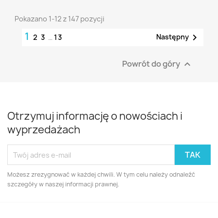
Pokazano 1-12 z 147 pozycji
1

Następny
2
3
…
13
Powrót do góry

Otrzymuj informację o nowościach i
wyprzedażach
Możesz zrezygnować w każdej chwili. W tym celu należy odnaleźć
szczegóły w naszej informacji prawnej.