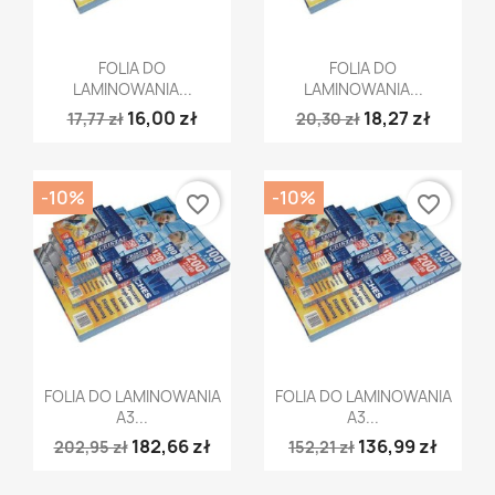
Szybki podgląd
Szybki podgląd


FOLIA DO
FOLIA DO
LAMINOWANIA...
LAMINOWANIA...
16,00 zł
18,27 zł
17,77 zł
20,30 zł
-10%
-10%
favorite_border
favorite_border
Szybki podgląd
Szybki podgląd


FOLIA DO LAMINOWANIA
FOLIA DO LAMINOWANIA
A3...
A3...
182,66 zł
136,99 zł
202,95 zł
152,21 zł