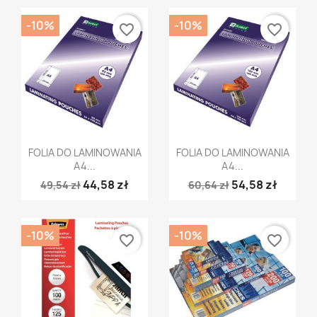
-10%
-10%
favorite_border
favorite_border
Szybki podgląd
Szybki podgląd


FOLIA DO LAMINOWANIA
FOLIA DO LAMINOWANIA
A4...
A4...
44,58 zł
54,58 zł
49,54 zł
60,64 zł
-10%
-10%
favorite_border
favorite_border