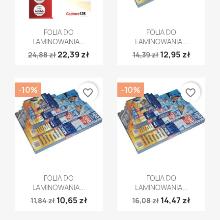
Szybki podgląd
Szybki podgląd


FOLIA DO
FOLIA DO
LAMINOWANIA...
LAMINOWANIA...
22,39 zł
12,95 zł
24,88 zł
14,39 zł
-10%
-10%
favorite_border
favorite_border
Szybki podgląd
Szybki podgląd


FOLIA DO
FOLIA DO
LAMINOWANIA...
LAMINOWANIA...
10,65 zł
14,47 zł
11,84 zł
16,08 zł