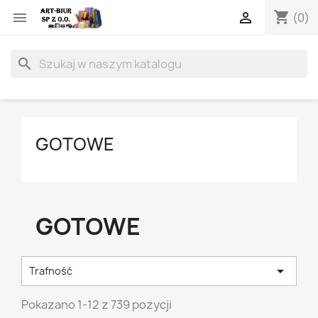
shopping_cart


(0)
search
GOTOWE
GOTOWE

Trafność
Pokazano 1-12 z 739 pozycji