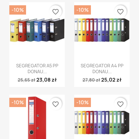
-10%
-10%
favorite_border
favorite_border
Szybki podgląd
Szybki podgląd


SEGREGATOR A5 PP
SEGREGATOR A4 PP
DONAU...
DONAU...
23,08 zł
25,02 zł
25,65 zł
27,80 zł
-10%
-10%
favorite_border
favorite_border