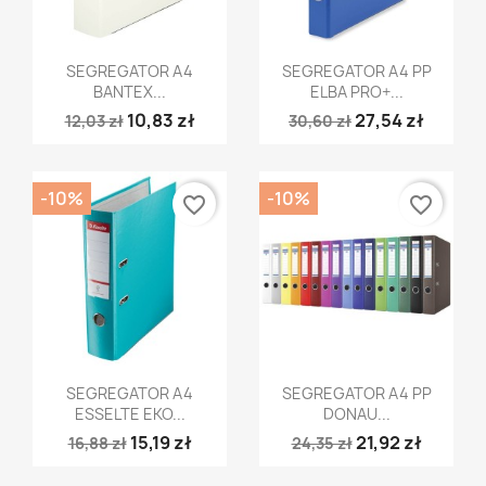
Szybki podgląd
Szybki podgląd


SEGREGATOR A4
SEGREGATOR A4 PP
BANTEX...
ELBA PRO+...
10,83 zł
27,54 zł
12,03 zł
30,60 zł
-10%
-10%
favorite_border
favorite_border
Szybki podgląd
Szybki podgląd


SEGREGATOR A4
SEGREGATOR A4 PP
ESSELTE EKO...
DONAU...
15,19 zł
21,92 zł
16,88 zł
24,35 zł