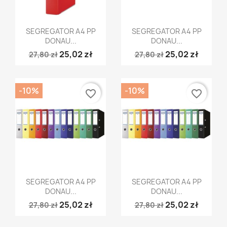
Szybki podgląd
Szybki podgląd


SEGREGATOR A4 PP
SEGREGATOR A4 PP
DONAU...
DONAU...
25,02 zł
25,02 zł
27,80 zł
27,80 zł
-10%
-10%
favorite_border
favorite_border
Szybki podgląd
Szybki podgląd


SEGREGATOR A4 PP
SEGREGATOR A4 PP
DONAU...
DONAU...
25,02 zł
25,02 zł
27,80 zł
27,80 zł