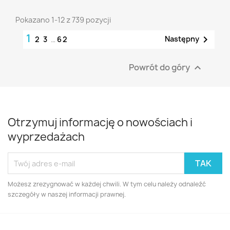
Pokazano 1-12 z 739 pozycji
1

Następny
2
3
…
62
Powrót do góry

Otrzymuj informację o nowościach i
wyprzedażach
Możesz zrezygnować w każdej chwili. W tym celu należy odnaleźć
szczegóły w naszej informacji prawnej.