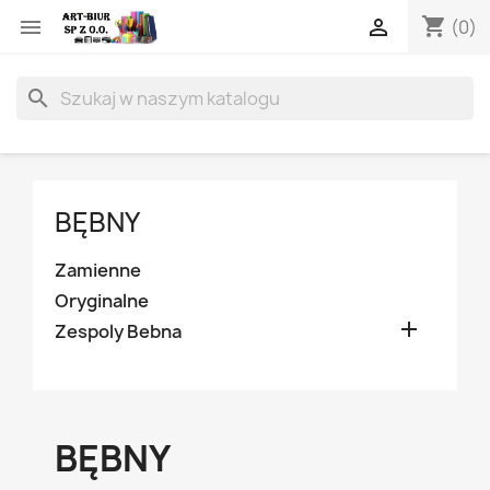
shopping_cart


(0)
search
BĘBNY
Zamienne
Oryginalne

Zespoly Bebna
BĘBNY