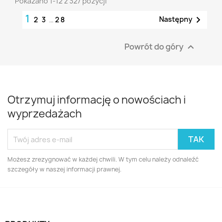
Pokazano 1-12 z 327 pozycji
1

Następny
2
3
…
28
Powrót do góry

Otrzymuj informację o nowościach i
wyprzedażach
Możesz zrezygnować w każdej chwili. W tym celu należy odnaleźć
szczegóły w naszej informacji prawnej.