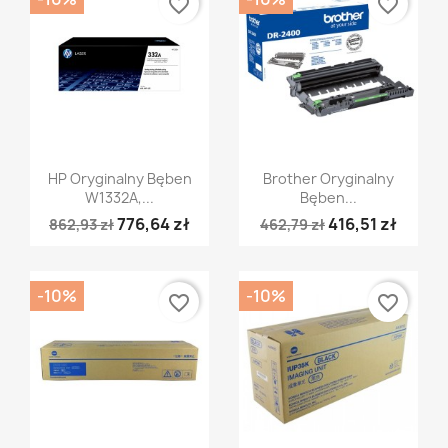
favorite_border
favorite_border
Szybki podgląd
Szybki podgląd


HP Oryginalny Bęben
Brother Oryginalny
W1332A,...
Bęben...
776,64 zł
416,51 zł
862,93 zł
462,79 zł
-10%
-10%
favorite_border
favorite_border