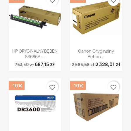
favorite_border
favorite_border
Szybki podgląd
Szybki podgląd


HP ORYGINALNY BĘBEN
Canon Oryginalny
SS686A,...
Bęben...
687,15 zł
2 328,01 zł
763,50 zł
2 586,68 zł
-10%
-10%
favorite_border
favorite_border