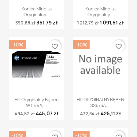
Szybki podgląd
Szybki podgląd


Konica Minolta
Konica Minolta
Oryginalny...
Oryginalny...
351,79 zł
1 091,51 zł
390,88 zł
1 212,79 zł
-10%
-10%
favorite_border
favorite_border
Szybki podgląd
Szybki podgląd


HP Oryginalny Bęben
HP ORYGINALNY BĘBEN
W1144A,...
SS673A,...
445,07 zł
425,11 zł
494,52 zł
472,34 zł
-10%
-10%