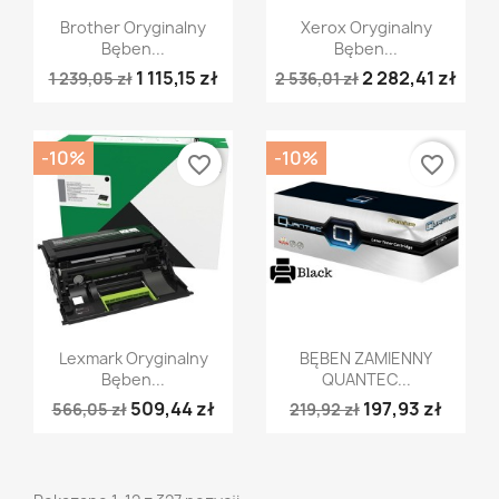
Szybki podgląd
Szybki podgląd


Brother Oryginalny
Xerox Oryginalny
Bęben...
Bęben...
1 115,15 zł
2 282,41 zł
1 239,05 zł
2 536,01 zł
-10%
-10%
favorite_border
favorite_border
Szybki podgląd
Szybki podgląd


Lexmark Oryginalny
BĘBEN ZAMIENNY
Bęben...
QUANTEC...
509,44 zł
197,93 zł
566,05 zł
219,92 zł