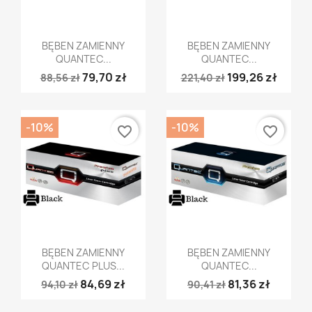
Szybki podgląd
Szybki podgląd


BĘBEN ZAMIENNY
BĘBEN ZAMIENNY
QUANTEC...
QUANTEC...
79,70 zł
199,26 zł
88,56 zł
221,40 zł
-10%
-10%
favorite_border
favorite_border
Szybki podgląd
Szybki podgląd


BĘBEN ZAMIENNY
BĘBEN ZAMIENNY
QUANTEC PLUS...
QUANTEC...
84,69 zł
81,36 zł
94,10 zł
90,41 zł