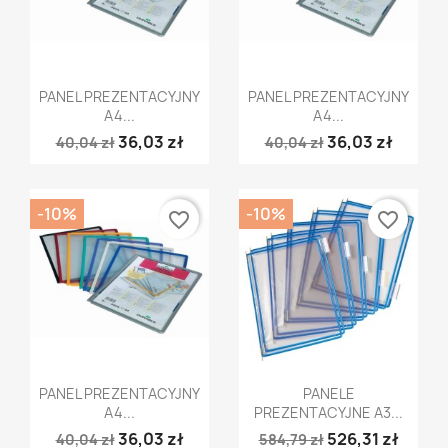
Szybki podgląd
Szybki podgląd


PANEL PREZENTACYJNY
PANEL PREZENTACYJNY
A4...
A4...
36,03 zł
36,03 zł
40,04 zł
40,04 zł
-10%
-10%
favorite_border
favorite_border
Szybki podgląd
Szybki podgląd


PANEL PREZENTACYJNY
PANELE
A4...
PREZENTACYJNE A3...
36,03 zł
526,31 zł
40,04 zł
584,79 zł