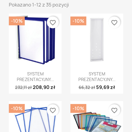
Pokazano 1-12 z 35 pozycji
-10%
-10%
favorite_border
favorite_border
Szybki podgląd
Szybki podgląd


SYSTEM
SYSTEM
PREZENTACYJNY...
PREZENTACYJNY...
208,90 zł
59,69 zł
232,11 zł
66,32 zł
-10%
-10%
favorite_border
favorite_border