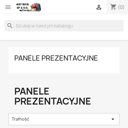
shopping_cart


(0)
search
PANELE PREZENTACYJNE
PANELE
PREZENTACYJNE

Trafność