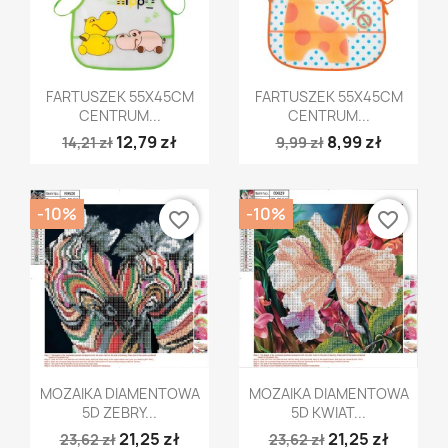
Szybki podgląd
Szybki podgląd


FARTUSZEK 55X45CM
FARTUSZEK 55X45CM
CENTRUM...
CENTRUM...
12,79 zł
8,99 zł
14,21 zł
9,99 zł
-10%
-10%
favorite_border
favorite_border
Szybki podgląd
Szybki podgląd


MOZAIKA DIAMENTOWA
MOZAIKA DIAMENTOWA
5D ZEBRY...
5D KWIAT...
21,25 zł
21,25 zł
23,62 zł
23,62 zł