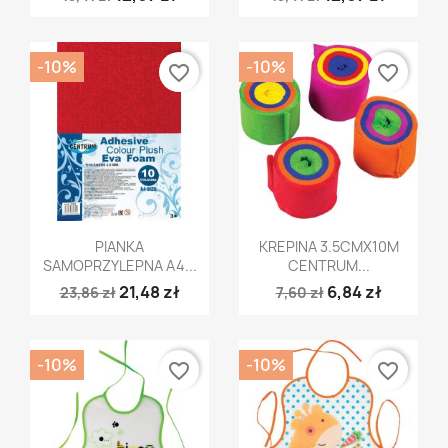
-10%
-10%
favorite_border
favorite_border
Szybki podgląd
Szybki podgląd


PIANKA
KREPINA 3.5CMX10M
SAMOPRZYLEPNA A4...
CENTRUM...
21,48 zł
6,84 zł
23,86 zł
7,60 zł
-10%
-10%
favorite_border
favorite_border