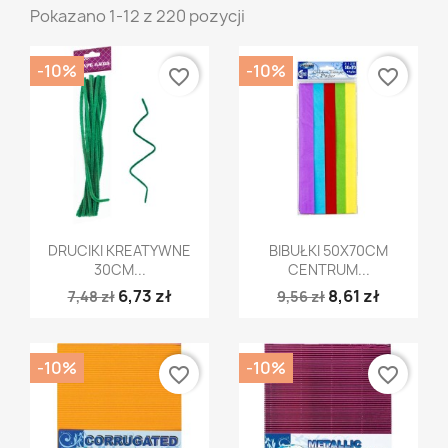
Pokazano 1-12 z 220 pozycji
-10%
-10%
favorite_border
favorite_border
Szybki podgląd
Szybki podgląd


DRUCIKI KREATYWNE
BIBUŁKI 50X70CM
30CM...
CENTRUM...
6,73 zł
8,61 zł
7,48 zł
9,56 zł
-10%
-10%
favorite_border
favorite_border