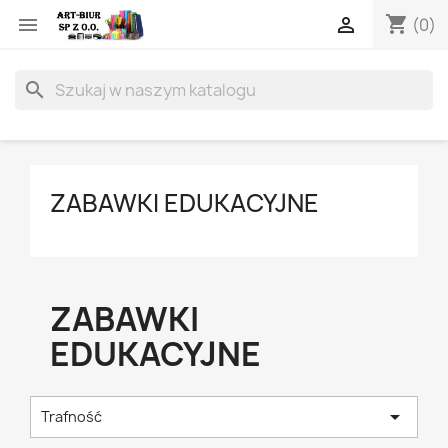
shopping_cart


(0)
search
ZABAWKI EDUKACYJNE
ZABAWKI
EDUKACYJNE

Trafność