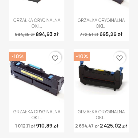
Szybki podgląd
Szybki podgląd


GRZAŁKA ORYGINALNA
GRZAŁKA ORYGINALNA
OKI...
OKI...
894,93 zł
695,26 zł
994,36 zł
772,51 zł
-10%
-10%
favorite_border
favorite_border
Szybki podgląd
Szybki podgląd


GRZAŁKA ORYGINALNA
GRZAŁKA ORYGINALNA
OKI...
OKI...
910,89 zł
2 425,02 zł
1 012,11 zł
2 694,47 zł