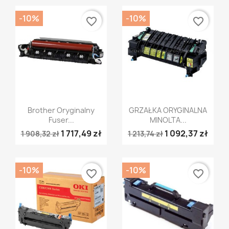
-10%
-10%
favorite_border
favorite_border
Szybki podgląd
Szybki podgląd


Brother Oryginalny
GRZAŁKA ORYGINALNA
Fuser...
MINOLTA...
1 717,49 zł
1 092,37 zł
1 908,32 zł
1 213,74 zł
-10%
-10%
favorite_border
favorite_border