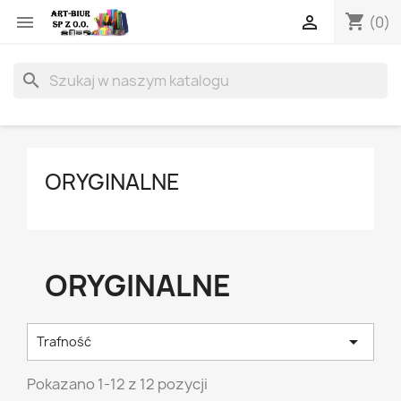
shopping_cart


(0)
search
ORYGINALNE
ORYGINALNE

Trafność
Pokazano 1-12 z 12 pozycji