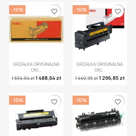
-10%
-10%
favorite_border
favorite_border
Szybki podgląd
Szybki podgląd


GRZAŁKA ORYGINALNA
GRZAŁKA ORYGINALNA
OKI...
OKI...
1 488,64 zł
1 296,85 zł
1 654,04 zł
1 440,95 zł
-10%
-10%
favorite_border
favorite_border