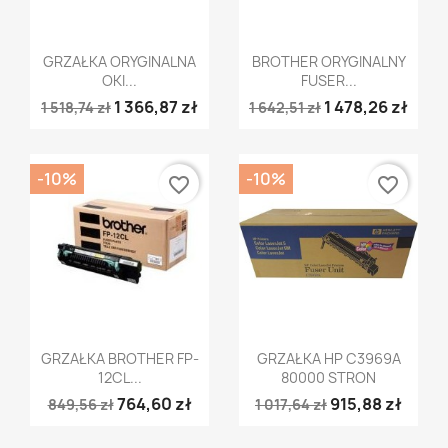
Szybki podgląd
Szybki podgląd


GRZAŁKA ORYGINALNA
BROTHER ORYGINALNY
OKI...
FUSER...
1 366,87 zł
1 478,26 zł
1 518,74 zł
1 642,51 zł
-10%
-10%
favorite_border
favorite_border
Szybki podgląd
Szybki podgląd


GRZAŁKA BROTHER FP-
GRZAŁKA HP C3969A
12CL...
80000 STRON
764,60 zł
915,88 zł
849,56 zł
1 017,64 zł