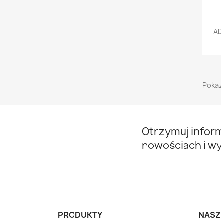
AD
Pokaz
Otrzymuj infor
nowościach i w
PRODUKTY
NASZ