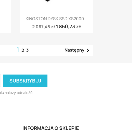
Szybki podgląd

..
KINGSTON DYSK SSD XS2000...
1 860,73 zł
2 067,48 zł
1

Następny
2
3
lu należy odnaleźć
INFORMACJA O SKLEPIE