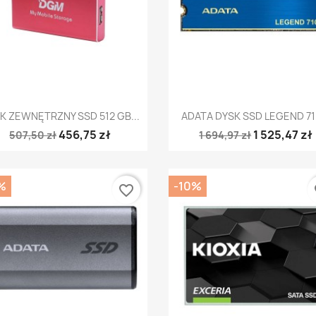
Szybki podgląd
Szybki podgląd


K ZEWNĘTRZNY SSD 512 GB...
ADATA DYSK SSD LEGEND 710
456,75 zł
1 525,47 zł
507,50 zł
1 694,97 zł
%
-10%
favorite_border
fa