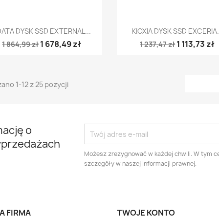
Szybki podgląd
Szybki podgląd


ATA DYSK SSD EXTERNAL...
KIOXIA DYSK SSD EXCERIA.
1 678,49 zł
1 113,73 zł
1 864,99 zł
1 237,47 zł
ano 1-12 z 25 pozycji
mację o
yprzedażach
Możesz zrezygnować w każdej chwili. W tym ce
szczegóły w naszej informacji prawnej.
A FIRMA
TWOJE KONTO