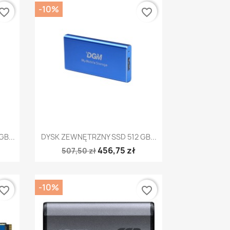
-10%
vorite_border
favorite_border
Szybki podgląd

B...
DYSK ZEWNĘTRZNY SSD 512 GB...
456,75 zł
507,50 zł
-10%
vorite_border
favorite_border