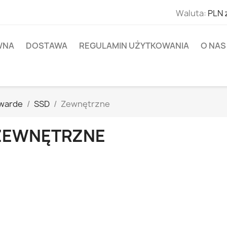
Waluta:
PLN 
WNA
DOSTAWA
REGULAMIN UŻYTKOWANIA
O NAS
Twarde
SSD
Zewnętrzne
ZEWNĘTRZNE