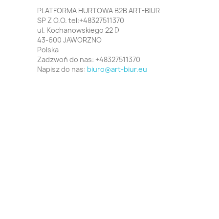
PLATFORMA HURTOWA B2B ART-BIUR
SP Z O.O. tel:+48327511370
ul. Kochanowskiego 22 D
43-600 JAWORZNO
Polska
Zadzwoń do nas:
+48327511370
Napisz do nas:
biuro@art-biur.eu