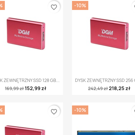
%
-10%
favorite_border
fa
Szybki podgląd
Szybki podgląd


K ZEWNĘTRZNY SSD 128 GB...
DYSK ZEWNĘTRZNY SSD 256 G
152,99 zł
218,25 zł
169,99 zł
242,49 zł
%
-10%
favorite_border
fa