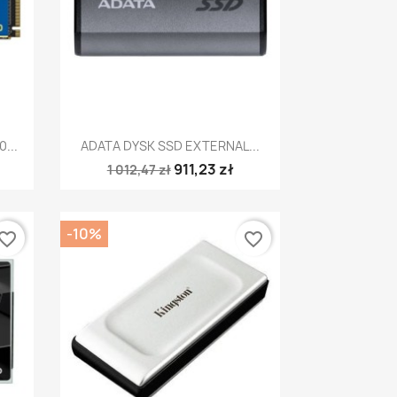
Szybki podgląd

...
ADATA DYSK SSD EXTERNAL...
911,23 zł
1 012,47 zł
-10%
vorite_border
favorite_border