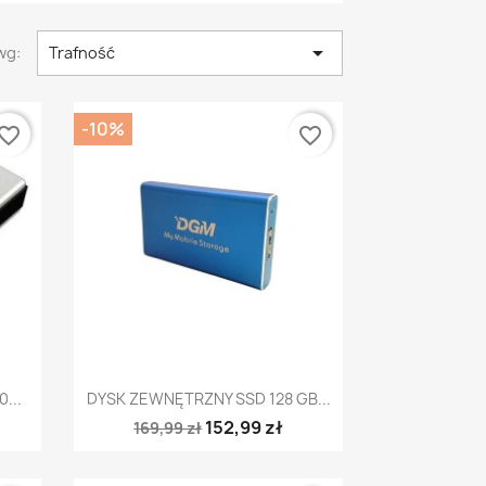

wg:
Trafność
-10%
vorite_border
favorite_border
Szybki podgląd

...
DYSK ZEWNĘTRZNY SSD 128 GB...
152,99 zł
169,99 zł