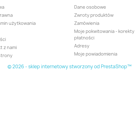
wa
Dane osobowe
prawna
Zwroty produktów
min użytkowania
Zamówienia
Moje pokwitowania - korekty
płatności
ści
Adresy
t z nami
Moje powiadomienia
strony
© 2026 - sklep internetowy stworzony od PrestaShop™