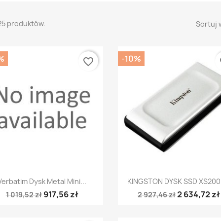
25 produktów.
Sortuj 
%
-10%
favorite_border
fa
Szybki podgląd
Szybki podgląd


Verbatim Dysk Metal Mini...
KINGSTON DYSK SSD XS2000
917,56 zł
2 634,72 zł
1 019,52 zł
2 927,46 zł