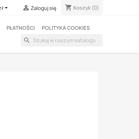
shopping_cart


Koszyk
(0)
zł
Zaloguj się
PŁATNOŚCI
POLITYKA COOKIES
search