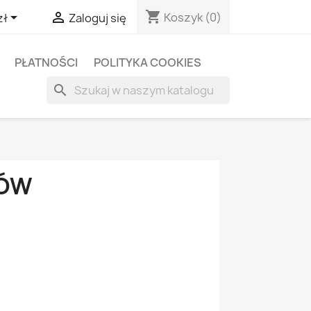
shopping_cart


Koszyk
(0)
zł
Zaloguj się
PŁATNOŚCI
POLITYKA COOKIES
search
RÓW