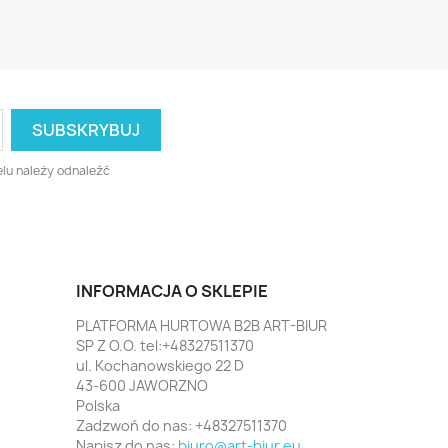
lu należy odnaleźć
INFORMACJA O SKLEPIE
PLATFORMA HURTOWA B2B ART-BIUR
SP Z O.O. tel:+48327511370
ul. Kochanowskiego 22 D
43-600 JAWORZNO
Polska
Zadzwoń do nas:
+48327511370
Napisz do nas:
biuro@art-biur.eu