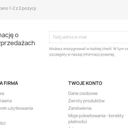
ano 1-2 z 2 pozycji
mację o
yprzedażach
Możesz zrezygnować w każdej chwili. W tym ce
szczegóły w naszej informacji prawnej.
A FIRMA
TWOJE KONTO
wa
Dane osobowe
prawna
Zwroty produktów
min użytkowania
Zamówienia
Moje pokwitowania - korekty
płatności
ści