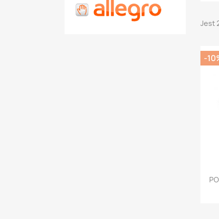
Jest 
-10
PO