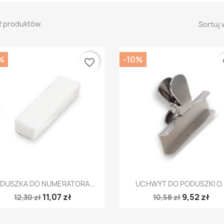
2 produktów.
Sortuj 
%
-10%
favorite_border
fa
Szybki podgląd
Szybki podgląd


DUSZKA DO NUMERATORA...
UCHWYT DO PODUSZKI O..
11,07 zł
9,52 zł
12,30 zł
10,58 zł