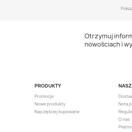
Pokaz
Otrzymuj infor
nowościach i w
PRODUKTY
NASZ
Promocje
Dosta
Nowe produkty
Nota 
Najczęściej kupowane
Regula
O nas
Płatno