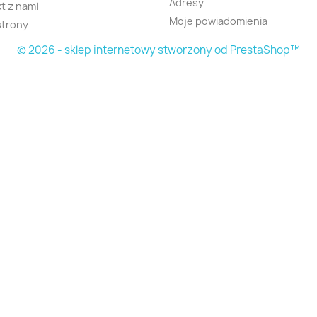
Adresy
t z nami
Moje powiadomienia
strony
© 2026 - sklep internetowy stworzony od PrestaShop™