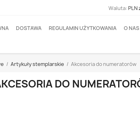
Waluta:
PLN 
WNA
DOSTAWA
REGULAMIN UŻYTKOWANIA
O NAS
we
Artykuły stemplarskie
Akcesoria do numeratorów
AKCESORIA DO NUMERATO