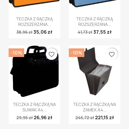
Szybki podgląd
Szybki podgląd


TECZKA Z RĄCZKĄ
TECZKA Z RĄCZKĄ
ROZSZERZANA...
ROZSZERZANA...
35,06 zł
37,55 zł
38,96 zł
41,73 zł
-10%
-10%
favorite_border
favorite_border
Szybki podgląd
Szybki podgląd


TECZKA Z RĄCZKĄ NA
TECZKA Z RĄCZKĄ NA
SUWAK A4...
ZAMEK A4...
26,96 zł
221,15 zł
29,95 zł
245,72 zł