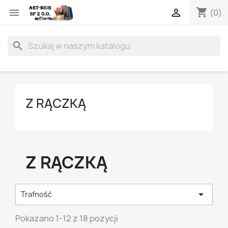
shopping_cart


(0)
search
Z RĄCZKĄ
Z RĄCZKĄ

Trafność
Pokazano 1-12 z 18 pozycji