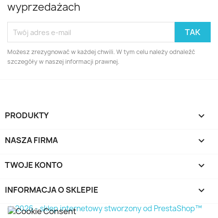
wyprzedażach
Możesz zrezygnować w każdej chwili. W tym celu należy odnaleźć
szczegóły w naszej informacji prawnej.
PRODUKTY

NASZA FIRMA

TWOJE KONTO

INFORMACJA O SKLEPIE
keyboard_arrow_down
© 2026 - sklep internetowy stworzony od PrestaShop™