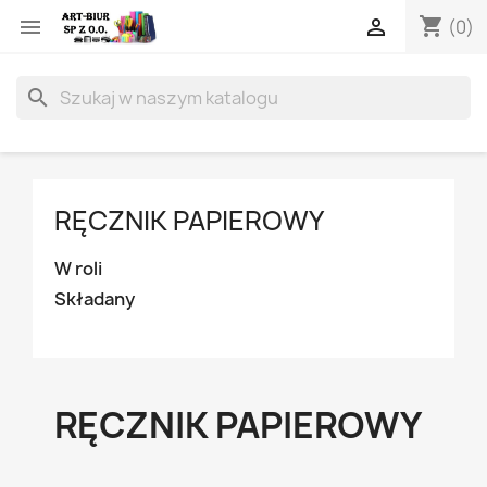
shopping_cart


(0)
search
RĘCZNIK PAPIEROWY
W roli
Składany
RĘCZNIK PAPIEROWY