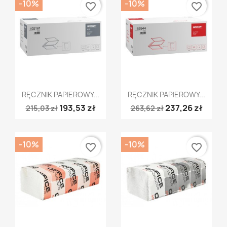
-10%
-10%
favorite_border
favorite_border
Szybki podgląd
Szybki podgląd


RĘCZNIK PAPIEROWY...
RĘCZNIK PAPIEROWY...
193,53 zł
237,26 zł
215,03 zł
263,62 zł
-10%
-10%
favorite_border
favorite_border