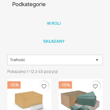
Podkategorie
W ROLI
SKŁADANY

Trafność
Pokazano 1-12 z 45 pozycji
-10%
-10%
favorite_border
favorite_border