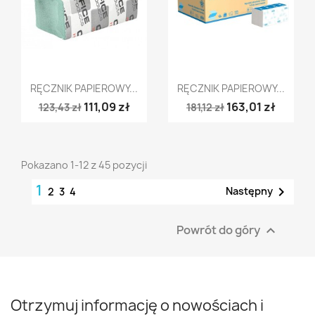
Szybki podgląd
Szybki podgląd


RĘCZNIK PAPIEROWY...
RĘCZNIK PAPIEROWY...
111,09 zł
163,01 zł
123,43 zł
181,12 zł
Pokazano 1-12 z 45 pozycji
1

Następny
2
3
4
Powrót do góry

Otrzymuj informację o nowościach i