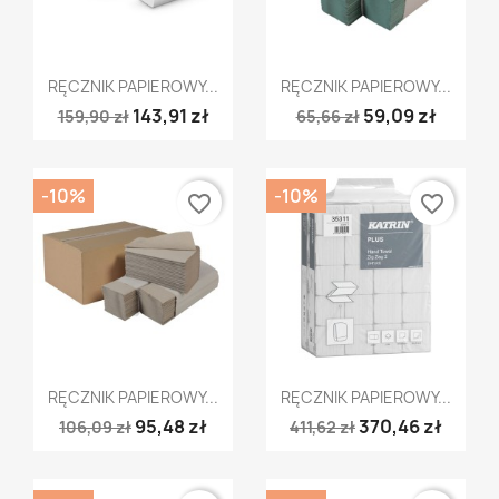
Szybki podgląd
Szybki podgląd


RĘCZNIK PAPIEROWY...
RĘCZNIK PAPIEROWY...
143,91 zł
59,09 zł
159,90 zł
65,66 zł
-10%
-10%
favorite_border
favorite_border
Szybki podgląd
Szybki podgląd


RĘCZNIK PAPIEROWY...
RĘCZNIK PAPIEROWY...
95,48 zł
370,46 zł
106,09 zł
411,62 zł