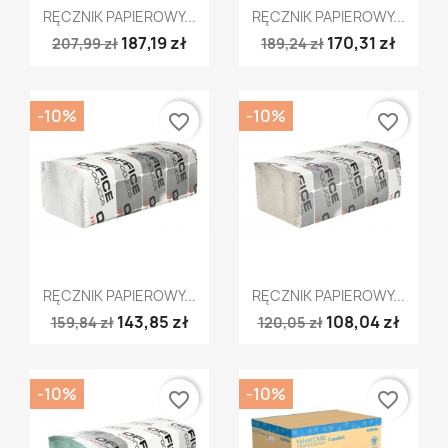
Szybki podgląd
Szybki podgląd


RĘCZNIK PAPIEROWY...
RĘCZNIK PAPIEROWY...
187,19 zł
170,31 zł
207,99 zł
189,24 zł
-10%
-10%
favorite_border
favorite_border
Szybki podgląd
Szybki podgląd


RĘCZNIK PAPIEROWY...
RĘCZNIK PAPIEROWY...
143,85 zł
108,04 zł
159,84 zł
120,05 zł
-10%
-10%
favorite_border
favorite_border