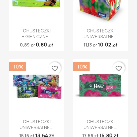
Szybki podgląd
Szybki podgląd


CHUSTECZKI
CHUSTECZKI
HIGIENICZNE...
UNIWERSALNE...
0,80 zł
10,02 zł
0,89 zł
11,13 zł
-10%
-10%
favorite_border
favorite_border
Szybki podgląd
Szybki podgląd


CHUSTECZKI
CHUSTECZKI
UNIWERSALNE...
UNIWERSALNE...
13,64 zł
15,80 zł
15,16 zł
17,56 zł