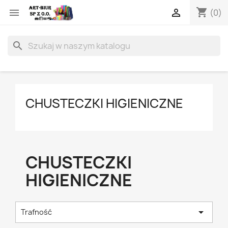
shopping_cart


(0)
search
CHUSTECZKI HIGIENICZNE
CHUSTECZKI
HIGIENICZNE

Trafność