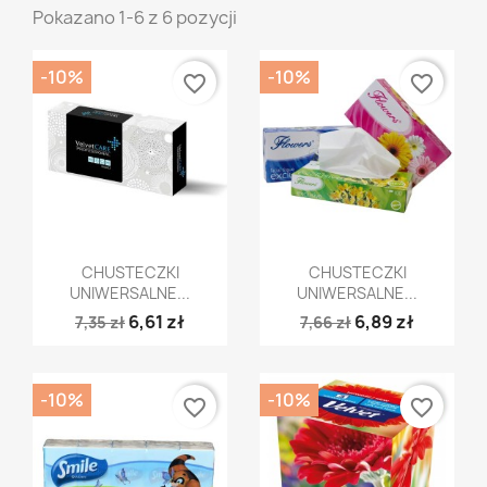
Pokazano 1-6 z 6 pozycji
-10%
-10%
favorite_border
favorite_border
Szybki podgląd
Szybki podgląd


CHUSTECZKI
CHUSTECZKI
UNIWERSALNE...
UNIWERSALNE...
6,61 zł
6,89 zł
7,35 zł
7,66 zł
-10%
-10%
favorite_border
favorite_border