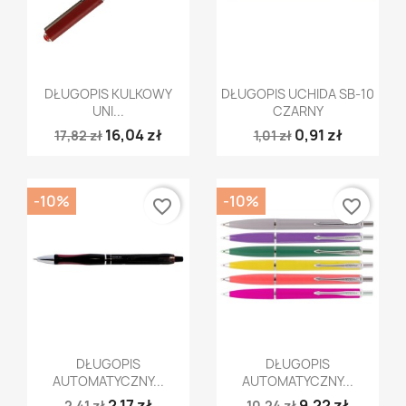
Szybki podgląd
Szybki podgląd


DŁUGOPIS KULKOWY
DŁUGOPIS UCHIDA SB-10
UNI...
CZARNY
16,04 zł
0,91 zł
17,82 zł
1,01 zł
-10%
-10%
favorite_border
favorite_border
Szybki podgląd
Szybki podgląd


DŁUGOPIS
DŁUGOPIS
AUTOMATYCZNY...
AUTOMATYCZNY...
2,17 zł
9,22 zł
2,41 zł
10,24 zł