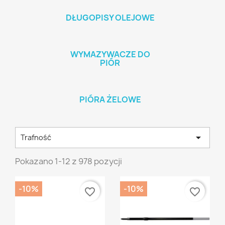
DŁUGOPISY OLEJOWE
WYMAZYWACZE DO
PIÓR
PIÓRA ŻELOWE

Trafność
Pokazano 1-12 z 978 pozycji
-10%
-10%
favorite_border
favorite_border