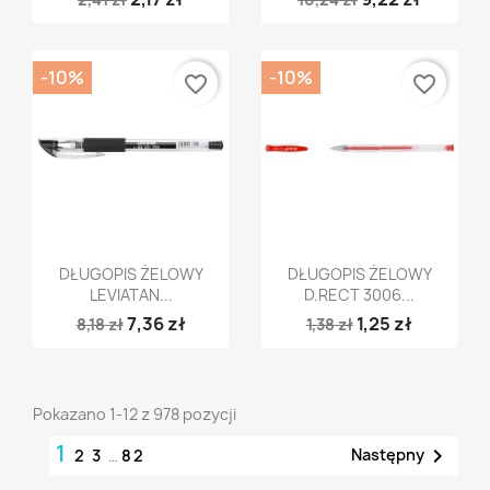
-10%
-10%
favorite_border
favorite_border
Szybki podgląd
Szybki podgląd


DŁUGOPIS ŻELOWY
DŁUGOPIS ŻELOWY
LEVIATAN...
D.RECT 3006...
7,36 zł
1,25 zł
8,18 zł
1,38 zł
Pokazano 1-12 z 978 pozycji
1

Następny
2
3
…
82