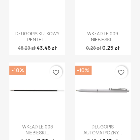
Szybki podgląd
Szybki podgląd


DŁUGOPIS KULKOWY
WKŁAD LE 009
PENTEL...
NIEBIESKI...
43,46 zł
0,25 zł
48,29 zł
0,28 zł
-10%
-10%
favorite_border
favorite_border
Szybki podgląd
Szybki podgląd


WKŁAD LE 008
DŁUGOPIS
NIEBIESKI...
AUTOMATYCZNY...