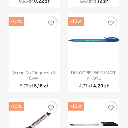
0,22 zł
3,12 zł
0,25 zł
3,47 zł
-10%
-10%
favorite_border
favorite_border
Szybki podgląd
Szybki podgląd


Wkład Do Długopisu M
DŁUGOPIS PAPER MATE
TOMA...
INKOY...
5,16 zł
4,29 zł
5,73 zł
4,77 zł
-10%
-10%
favorite_border
favorite_border