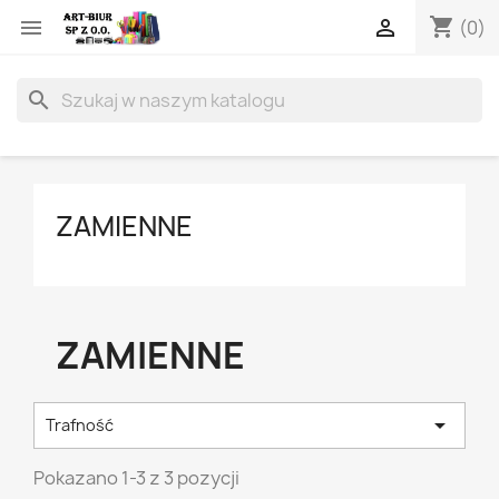
shopping_cart


(0)
search
ZAMIENNE
ZAMIENNE

Trafność
Pokazano 1-3 z 3 pozycji