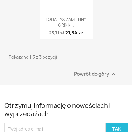
Szybki podgląd

FOLIA FAX ZAMIENNY
ORINK...
21,34 zł
23,71 zł
Pokazano 1-3 z 3 pozycji
Powrót do góry

Otrzymuj informację o nowościach i
wyprzedażach