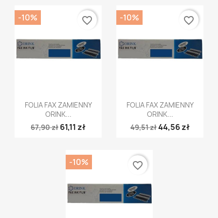
-10%
-10%
favorite_border
favorite_border
Szybki podgląd
Szybki podgląd


FOLIA FAX ZAMIENNY
FOLIA FAX ZAMIENNY
ORINK...
ORINK...
61,11 zł
44,56 zł
67,90 zł
49,51 zł
-10%
favorite_border