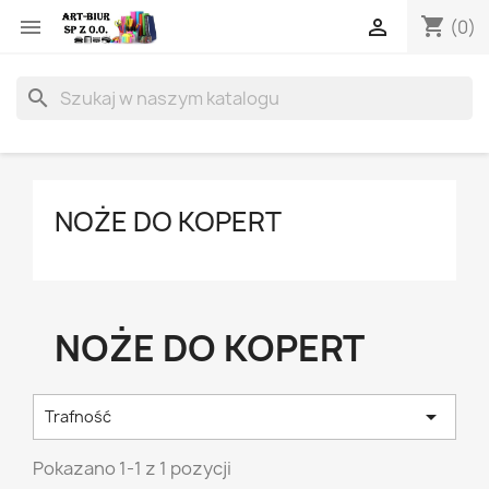
shopping_cart


(0)
search
NOŻE DO KOPERT
NOŻE DO KOPERT

Trafność
Pokazano 1-1 z 1 pozycji