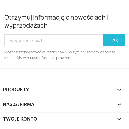
Otrzymuj informację o nowościach i
wyprzedażach
Możesz zrezygnować w każdej chwili. W tym celu należy odnaleźć
szczegóły w naszej informacji prawnej.
PRODUKTY

NASZA FIRMA

TWOJE KONTO
