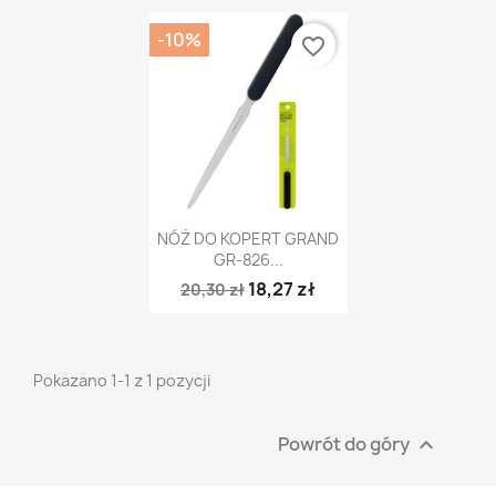
-10%
favorite_border
Szybki podgląd

NÓŻ DO KOPERT GRAND
GR-826...
18,27 zł
20,30 zł
Pokazano 1-1 z 1 pozycji
Powrót do góry
