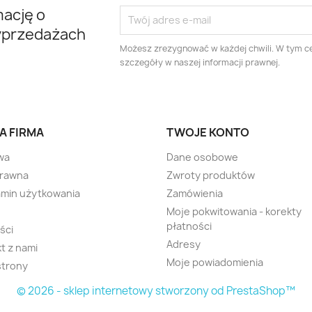
mację o
yprzedażach
Możesz zrezygnować w każdej chwili. W tym ce
szczegóły w naszej informacji prawnej.
A FIRMA
TWOJE KONTO
wa
Dane osobowe
prawna
Zwroty produktów
min użytkowania
Zamówienia
Moje pokwitowania - korekty
płatności
ści
Adresy
t z nami
Moje powiadomienia
strony
© 2026 - sklep internetowy stworzony od PrestaShop™