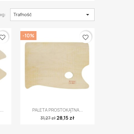

wg:
Trafność
-10%
vorite_border
favorite_border
Szybki podgląd

..
PALETA PROSTOKĄTNA...
28,15 zł
31,27 zł