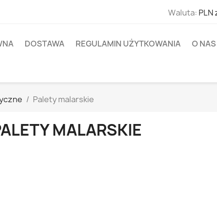
Waluta:
PLN 
WNA
DOSTAWA
REGULAMIN UŻYTKOWANIA
O NAS
tyczne
Palety malarskie
PALETY MALARSKIE