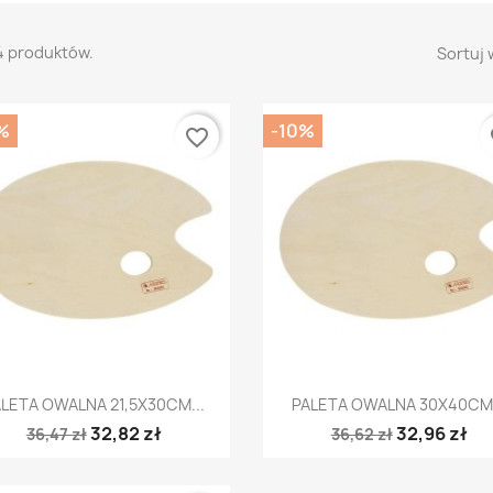
4 produktów.
Sortuj 
%
-10%
favorite_border
fa
Szybki podgląd
Szybki podgląd


LETA OWALNA 21,5X30CM...
PALETA OWALNA 30X40CM.
32,82 zł
32,96 zł
36,47 zł
36,62 zł