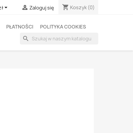
shopping_cart


Koszyk
(0)
zł
Zaloguj się
PŁATNOŚCI
POLITYKA COOKIES
search