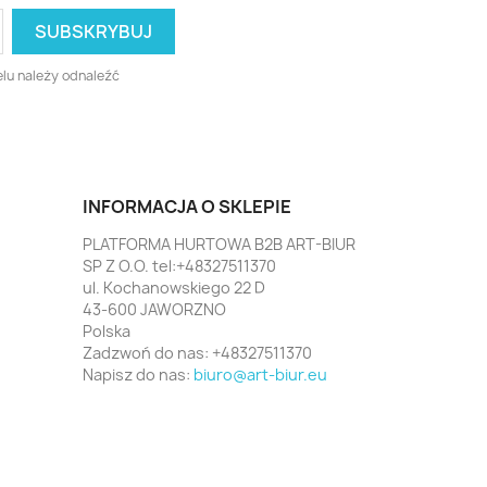
lu należy odnaleźć
INFORMACJA O SKLEPIE
PLATFORMA HURTOWA B2B ART-BIUR
SP Z O.O. tel:+48327511370
ul. Kochanowskiego 22 D
43-600 JAWORZNO
Polska
Zadzwoń do nas:
+48327511370
Napisz do nas:
biuro@art-biur.eu