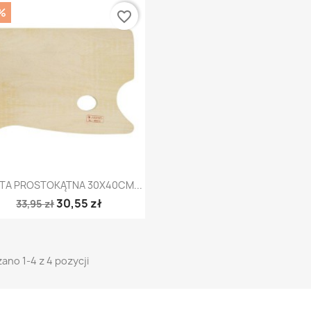
%
favorite_border
Szybki podgląd

TA PROSTOKĄTNA 30X40CM...
30,55 zł
33,95 zł
ano 1-4 z 4 pozycji