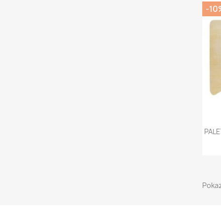
-10
PALE
Pokaz