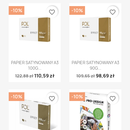
-10%
-10%
favorite_border
favorite_border
Szybki podgląd
Szybki podgląd


PAPIER SATYNOWANY A3
PAPIER SATYNOWANY A3
100G...
90G...
110,59 zł
98,69 zł
122,88 zł
109,65 zł
-10%
-10%
favorite_border
favorite_border