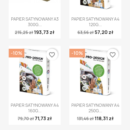
Szybki podgląd
Szybki podgląd


PAPIER SATYNOWANY A3
PAPIER SATYNOWANY A4
300G...
120G...
193,73 zł
57,20 zł
215,25 zł
63,56 zł
-10%
-10%
favorite_border
favorite_border
Szybki podgląd
Szybki podgląd


PAPIER SATYNOWANY A4
PAPIER SATYNOWANY A4
160G...
250G...
71,73 zł
118,31 zł
79,70 zł
131,46 zł