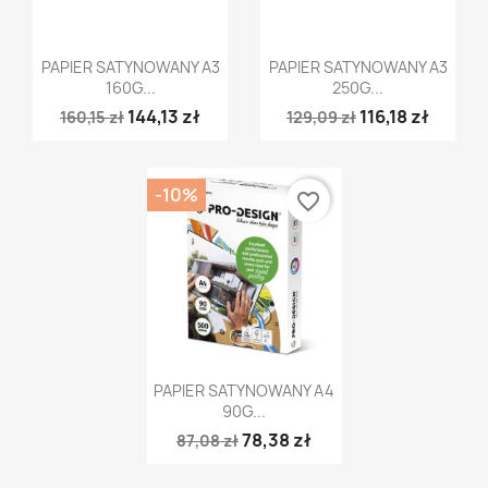
Szybki podgląd
Szybki podgląd


PAPIER SATYNOWANY A3
PAPIER SATYNOWANY A3
160G...
250G...
144,13 zł
116,18 zł
160,15 zł
129,09 zł
-10%
favorite_border
Szybki podgląd

PAPIER SATYNOWANY A4
90G...
78,38 zł
87,08 zł