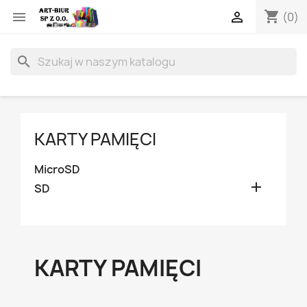
shopping_cart


(0)
search
KARTY PAMIĘCI
MicroSD

SD
KARTY PAMIĘCI