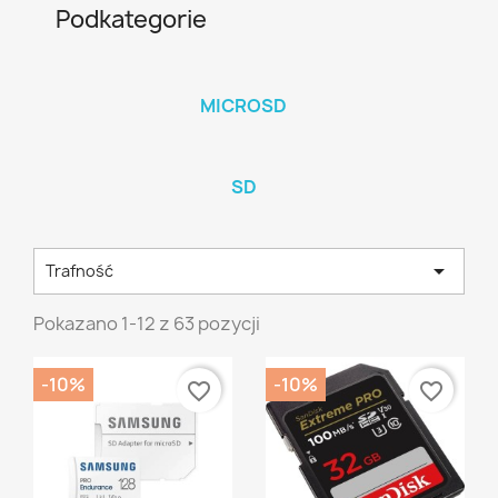
Podkategorie
MICROSD
SD

Trafność
Pokazano 1-12 z 63 pozycji
-10%
-10%
favorite_border
favorite_border