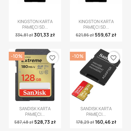
Szybki podgląd
Szybki podgląd


KINGSTON KARTA
KINGSTON KARTA
PAMIĘCI SD...
PAMIĘCI SD...
301,33 zł
559,67 zł
334,81 zł
621,86 zł
-10%
-10%
favorite_border
favorite_border
Szybki podgląd
Szybki podgląd


SANDISK KARTA
SANDISK KARTA
PAMIĘCI...
PAMIĘCI...
528,73 zł
160,46 zł
587,48 zł
178,29 zł