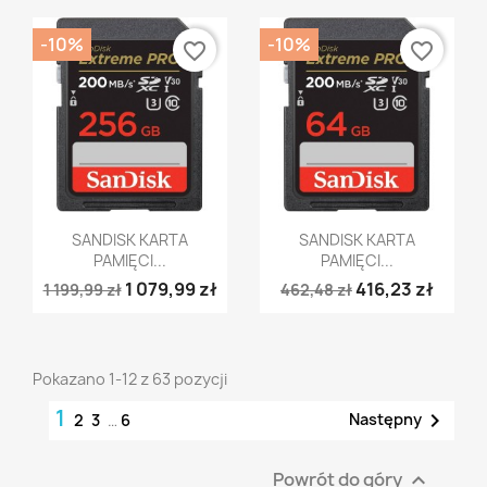
-10%
-10%
favorite_border
favorite_border
Szybki podgląd
Szybki podgląd


SANDISK KARTA
SANDISK KARTA
PAMIĘCI...
PAMIĘCI...
1 079,99 zł
416,23 zł
1 199,99 zł
462,48 zł
Pokazano 1-12 z 63 pozycji
1

Następny
2
3
…
6
Powrót do góry
