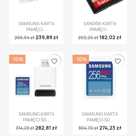
Szybki podgląd
Szybki podgląd


SAMSUNG KARTA
SANDISK KARTA
PAMIĘCI...
PAMIĘCI...
239,89 zł
182,02 zł
266,54 zł
202,24 zł
-10%
-10%
favorite_border
favorite_border
Szybki podgląd
Szybki podgląd


SAMSUNG KARTA
SAMSUNG KARTA
PAMIĘCI SD...
PAMIĘCI SD...
282,81 zł
274,23 zł
314,23 zł
304,70 zł