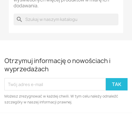
dodawania.
search
Otrzymuj informację o nowościach i
wyprzedażach
Możesz zrezygnować w każdej chwili. W tym celu należy odnaleźć
szczegóły w naszej informacji prawnej.