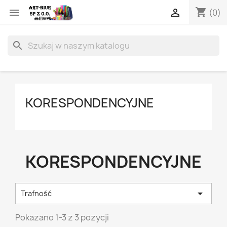
shopping_cart


(0)
search
KORESPONDENCYJNE
KORESPONDENCYJNE

Trafność
Pokazano 1-3 z 3 pozycji