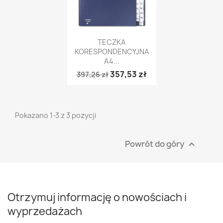
Szybki podgląd

TECZKA
KORESPONDENCYJNA
A4...
357,53 zł
397,26 zł
Pokazano 1-3 z 3 pozycji
Powrót do góry

Otrzymuj informację o nowościach i
wyprzedażach