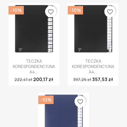
-10%
-10%
favorite_border
favorite_border
Szybki podgląd
Szybki podgląd


TECZKA
TECZKA
KORESPONDENCYJNA
KORESPONDENCYJNA
A4...
A4...
200,17 zł
357,53 zł
222,41 zł
397,26 zł
-10%
favorite_border