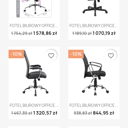
Szybki podgląd
Szybki podgląd


FOTEL BIUROWY OFFICE...
FOTEL BIUROWY OFFICE...
1 578,86 zł
1 070,19 zł
1 754,29 zł
1 189,10 zł
-10%
-10%
favorite_border
favorite_border
Szybki podgląd
Szybki podgląd


FOTEL BIUROWY OFFICE...
FOTEL BIUROWY OFFICE...
1 320,57 zł
844,95 zł
1 467,30 zł
938,83 zł