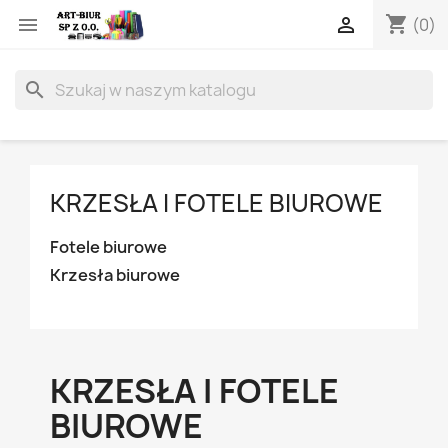
shopping_cart


(0)
search
KRZESŁA I FOTELE BIUROWE
Fotele biurowe
Krzesła biurowe
KRZESŁA I FOTELE
BIUROWE