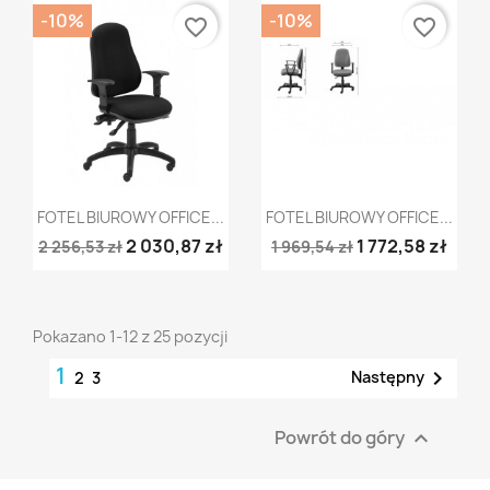
-10%
-10%
favorite_border
favorite_border
Szybki podgląd
Szybki podgląd


FOTEL BIUROWY OFFICE...
FOTEL BIUROWY OFFICE...
2 030,87 zł
1 772,58 zł
2 256,53 zł
1 969,54 zł
Pokazano 1-12 z 25 pozycji
1

Następny
2
3
Powrót do góry
