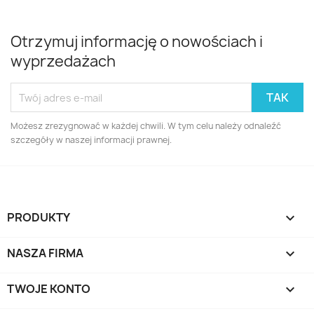
Otrzymuj informację o nowościach i
wyprzedażach
Możesz zrezygnować w każdej chwili. W tym celu należy odnaleźć
szczegóły w naszej informacji prawnej.
PRODUKTY

NASZA FIRMA

TWOJE KONTO
