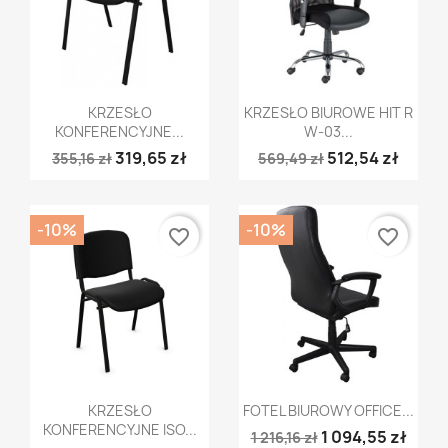
Szybki podgląd
Szybki podgląd


KRZESŁO
KRZESŁO BIUROWE HIT R
KONFERENCYJNE...
W-03...
319,65 zł
512,54 zł
355,16 zł
569,49 zł
-10%
-10%
favorite_border
favorite_border
Szybki podgląd
Szybki podgląd


KRZESŁO
FOTEL BIUROWY OFFICE...
KONFERENCYJNE ISO...
1 094,55 zł
1 216,16 zł