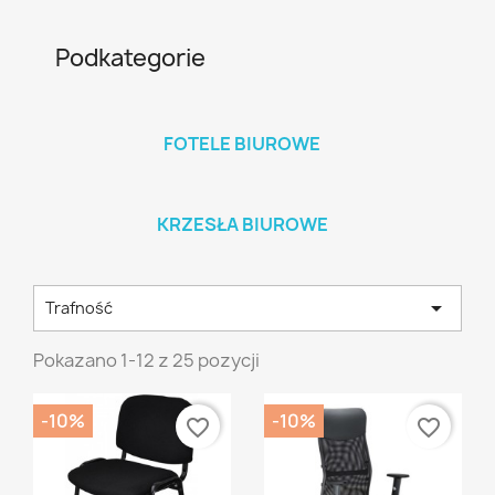
Podkategorie
FOTELE BIUROWE
KRZESŁA BIUROWE

Trafność
Pokazano 1-12 z 25 pozycji
-10%
-10%
favorite_border
favorite_border