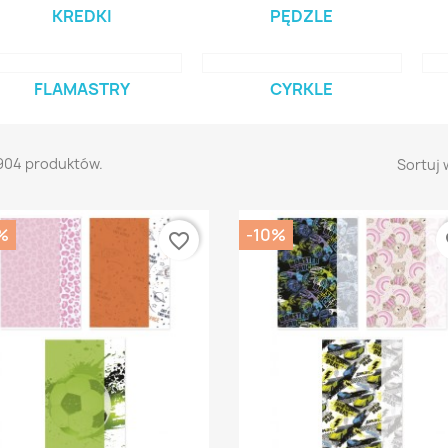
KREDKI
PĘDZLE
FLAMASTRY
CYRKLE
904 produktów.
Sortuj 
%
-10%
favorite_border
fa