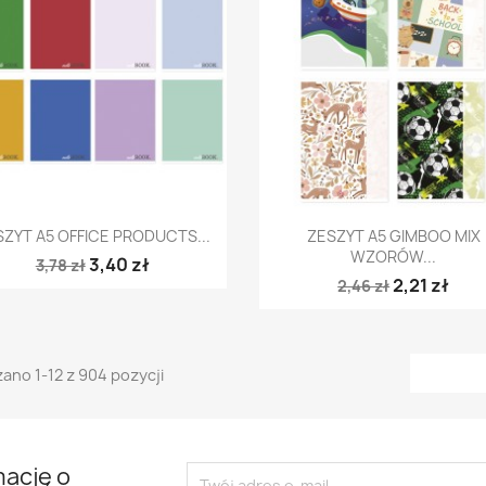
Szybki podgląd
Szybki podgląd


ZYT A5 OFFICE PRODUCTS...
ZESZYT A5 GIMBOO MIX
WZORÓW...
3,40 zł
3,78 zł
2,21 zł
2,46 zł
ano 1-12 z 904 pozycji
mację o