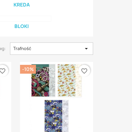
KREDA
BLOKI

wg:
Trafność
-10%
vorite_border
favorite_border