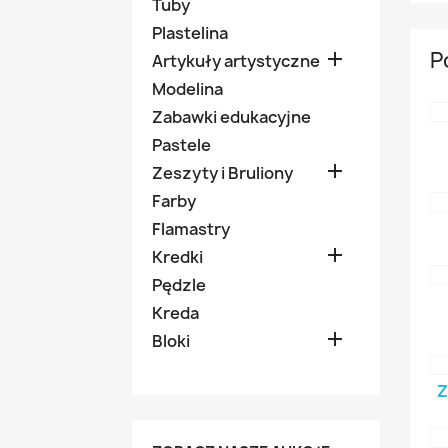
Tuby
Plastelina
P

Artykuły artystyczne
Modelina
Zabawki edukacyjne
Pastele

Zeszyty i Bruliony
Farby
Flamastry

Kredki
Pędzle
Kreda

Bloki
Z