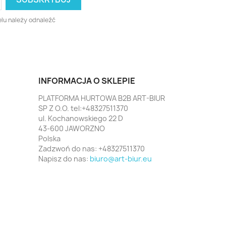
lu należy odnaleźć
INFORMACJA O SKLEPIE
PLATFORMA HURTOWA B2B ART-BIUR
SP Z O.O. tel:+48327511370
ul. Kochanowskiego 22 D
43-600 JAWORZNO
Polska
Zadzwoń do nas:
+48327511370
Napisz do nas:
biuro@art-biur.eu