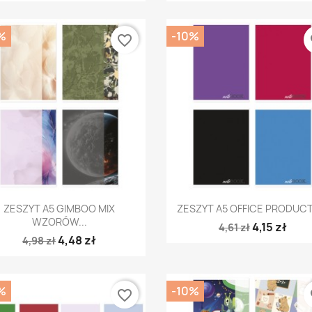
%
-10%
favorite_border
fa
Szybki podgląd
Szybki podgląd


ZESZYT A5 GIMBOO MIX
ZESZYT A5 OFFICE PRODUCTS
WZORÓW...
4,15 zł
4,61 zł
4,48 zł
4,98 zł
%
-10%
favorite_border
fa