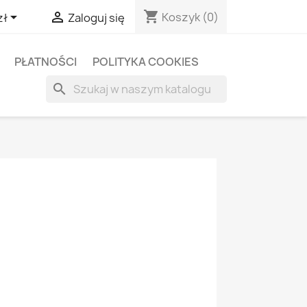
shopping_cart


Koszyk
(0)
zł
Zaloguj się
PŁATNOŚCI
POLITYKA COOKIES
search