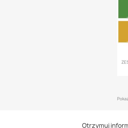
ZES
Pokaz
Otrzymuj infor