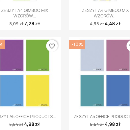
Szybki podgląd
Szybki podgląd


ZESZYT A4 GIMBOO MIX
ZESZYT A4 GIMBOO MIX
WZORÓW...
WZORÓW...
7,28 zł
4,48 zł
8,09 zł
4,98 zł
%
-10%
favorite_border
fa
Szybki podgląd
Szybki podgląd


ZYT A5 OFFICE PRODUCTS...
ZESZYT A5 OFFICE PRODUCTS
4,98 zł
4,98 zł
5,54 zł
5,54 zł