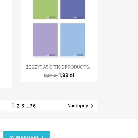
Szybki podgląd

ZESZYT A5 OFFICE PRODUCTS...
1,99 zł
2,21 zł
1

Następny
2
3
…
76