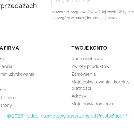
yprzedażach
Możesz zrezygnować w każdej chwili. W tym ce
szczegóły w naszej informacji prawnej.
A FIRMA
TWOJE KONTO
wa
Dane osobowe
prawna
Zwroty produktów
min użytkowania
Zamówienia
Moje pokwitowania - korekty
płatności
ści
Adresy
t z nami
Moje powiadomienia
strony
© 2026 - sklep internetowy stworzony od PrestaShop™