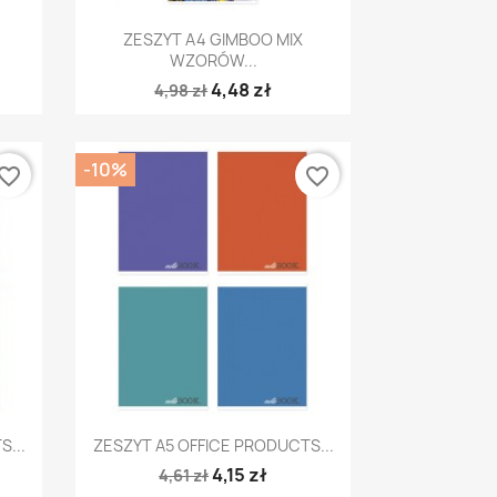
Szybki podgląd

ZESZYT A4 GIMBOO MIX
WZORÓW...
4,48 zł
4,98 zł
-10%
vorite_border
favorite_border
Szybki podgląd

...
ZESZYT A5 OFFICE PRODUCTS...
4,15 zł
4,61 zł