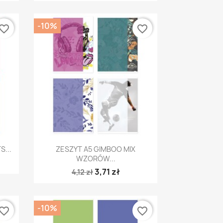
-10%
vorite_border
favorite_border
Szybki podgląd

...
ZESZYT A5 GIMBOO MIX
WZORÓW...
3,71 zł
4,12 zł
-10%
vorite_border
favorite_border