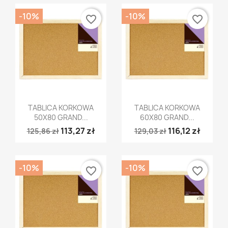
-10%
-10%
favorite_border
favorite_border
Szybki podgląd
Szybki podgląd


TABLICA KORKOWA
TABLICA KORKOWA
50X80 GRAND...
60X80 GRAND...
113,27 zł
116,12 zł
125,86 zł
129,03 zł
-10%
-10%
favorite_border
favorite_border