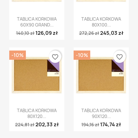
Szybki podgląd
Szybki podgląd


TABLICA KORKOWA
TABLICA KORKOWA
60X90 GRAND...
80X100...
126,09 zł
245,03 zł
140,10 zł
272,26 zł
-10%
-10%
favorite_border
favorite_border
Szybki podgląd
Szybki podgląd


TABLICA KORKOWA
TABLICA KORKOWA
80X120...
90X120...
202,33 zł
174,74 zł
224,81 zł
194,16 zł