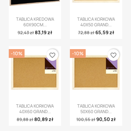
Szybki podgląd
Szybki podgląd


TABLICA KREDOWA
TABLICA KORKOWA
60X90CM...
40X50 GRAND...
83,19 zł
65,59 zł
92,43 zł
72,88 zł
-10%
-10%
favorite_border
favorite_border
Szybki podgląd
Szybki podgląd


TABLICA KORKOWA
TABLICA KORKOWA
40X60 GRAND...
50X60 GRAND...
80,89 zł
90,50 zł
89,88 zł
100,55 zł