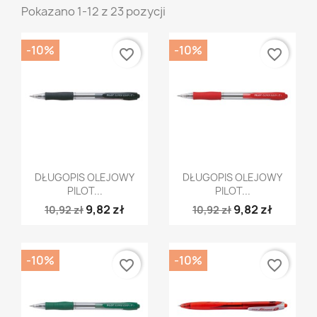
Pokazano 1-12 z 23 pozycji
-10%
-10%
favorite_border
favorite_border
Szybki podgląd
Szybki podgląd


DŁUGOPIS OLEJOWY
DŁUGOPIS OLEJOWY
PILOT...
PILOT...
9,82 zł
9,82 zł
10,92 zł
10,92 zł
-10%
-10%
favorite_border
favorite_border