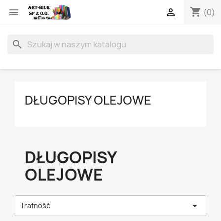
shopping_cart


(0)
search
DŁUGOPISY OLEJOWE
DŁUGOPISY
OLEJOWE

Trafność