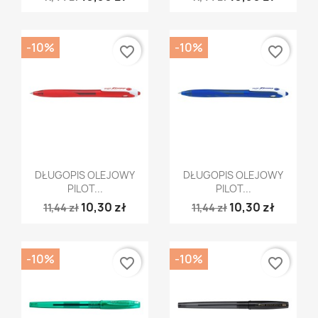
-10%
-10%
favorite_border
favorite_border
Szybki podgląd
Szybki podgląd


DŁUGOPIS OLEJOWY
DŁUGOPIS OLEJOWY
PILOT...
PILOT...
10,30 zł
10,30 zł
11,44 zł
11,44 zł
-10%
-10%
favorite_border
favorite_border