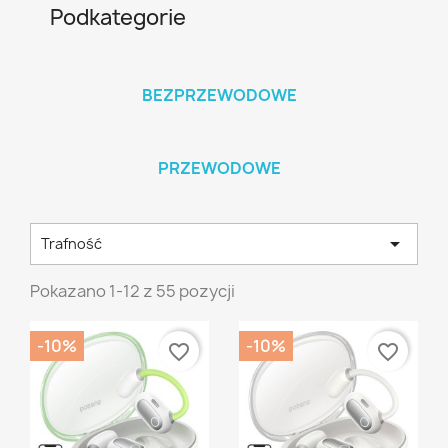
Podkategorie
BEZPRZEWODOWE
PRZEWODOWE

Trafność
Pokazano 1-12 z 55 pozycji
-10%
-10%
favorite_border
favorite_border