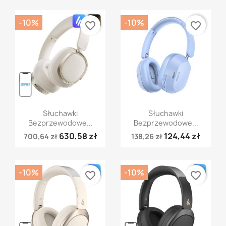
-10%
-10%
favorite_border
favorite_border
Szybki podgląd
Szybki podgląd


Słuchawki
Słuchawki
Bezprzewodowe...
Bezprzewodowe...
630,58 zł
124,44 zł
700,64 zł
138,26 zł
-10%
-10%
favorite_border
favorite_border