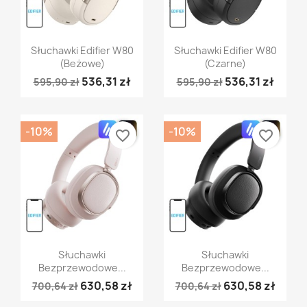
Szybki podgląd
Szybki podgląd


Słuchawki Edifier W80
Słuchawki Edifier W80
(beżowe)
(czarne)
536,31 zł
536,31 zł
595,90 zł
595,90 zł
-10%
-10%
favorite_border
favorite_border
Szybki podgląd
Szybki podgląd


Słuchawki
Słuchawki
Bezprzewodowe...
Bezprzewodowe...
630,58 zł
630,58 zł
700,64 zł
700,64 zł