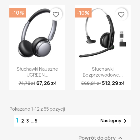
-10%
-10%
favorite_border
favorite_border
Szybki podgląd
Szybki podgląd


Słuchawki Nauszne
Słuchawki
UGREEN...
Bezprzewodowe...
67,26 zł
512,29 zł
74,73 zł
569,21 zł
Pokazano 1-12 z 55 pozycji
1

Następny
2
3
…
5
Powrót do góry
