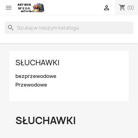
shopping_cart


(0)
search
SŁUCHAWKI
bezprzewodowe
Przewodowe
SŁUCHAWKI