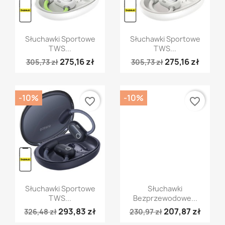
Szybki podgląd
Szybki podgląd


Słuchawki Sportowe
Słuchawki Sportowe
TWS...
TWS...
275,16 zł
275,16 zł
305,73 zł
305,73 zł
-10%
-10%
favorite_border
favorite_border
Szybki podgląd
Szybki podgląd


Słuchawki Sportowe
Słuchawki
TWS...
Bezprzewodowe...
293,83 zł
207,87 zł
326,48 zł
230,97 zł