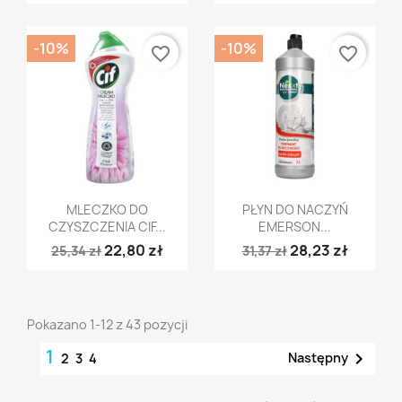
-10%
-10%
favorite_border
favorite_border
Szybki podgląd
Szybki podgląd


MLECZKO DO
PŁYN DO NACZYŃ
CZYSZCZENIA CIF...
EMERSON...
22,80 zł
28,23 zł
25,34 zł
31,37 zł
Pokazano 1-12 z 43 pozycji
1

Następny
2
3
4