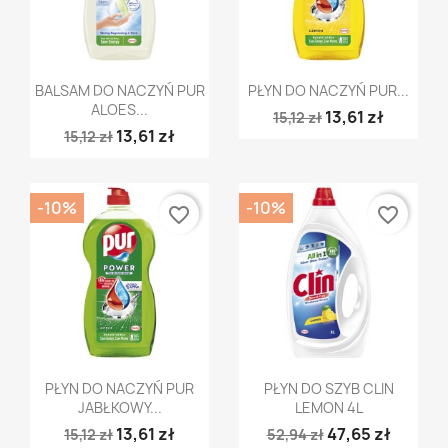
Szybki podgląd
Szybki podgląd


BALSAM DO NACZYŃ PUR
PŁYN DO NACZYŃ PUR...
ALOES...
13,61 zł
15,12 zł
13,61 zł
15,12 zł
-10%
-10%
favorite_border
favorite_border
Szybki podgląd
Szybki podgląd


PŁYN DO NACZYŃ PUR
PŁYN DO SZYB CLIN
JABŁKOWY...
LEMON 4L
13,61 zł
47,65 zł
15,12 zł
52,94 zł