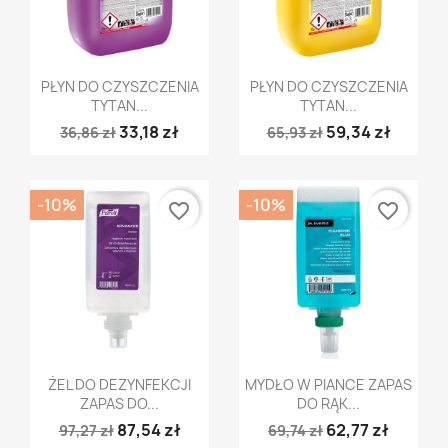
Szybki podgląd
Szybki podgląd


PŁYN DO CZYSZCZENIA
PŁYN DO CZYSZCZENIA
TYTAN...
TYTAN...
33,18 zł
59,34 zł
36,86 zł
65,93 zł
-10%
-10%
favorite_border
favorite_border
Szybki podgląd
Szybki podgląd


ŻEL DO DEZYNFEKCJI
MYDŁO W PIANCE ZAPAS
ZAPAS DO...
DO RĄK...
87,54 zł
62,77 zł
97,27 zł
69,74 zł