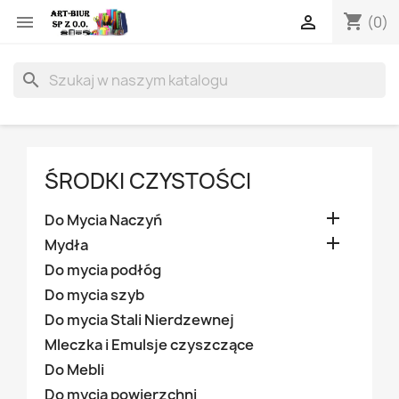
shopping_cart


(0)
search
ŚRODKI CZYSTOŚCI

Do Mycia Naczyń

Mydła
Do mycia podłóg
Do mycia szyb
Do mycia Stali Nierdzewnej
Mleczka i Emulsje czyszczące
Do Mebli
Do mycia powierzchni