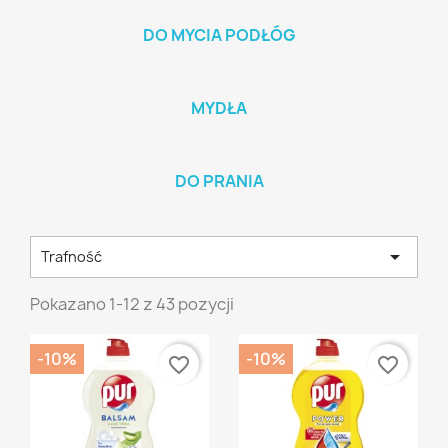
DO MYCIA PODŁÓG
MYDŁA
DO PRANIA

Trafność
Pokazano 1-12 z 43 pozycji
-10%
-10%
favorite_border
favorite_border