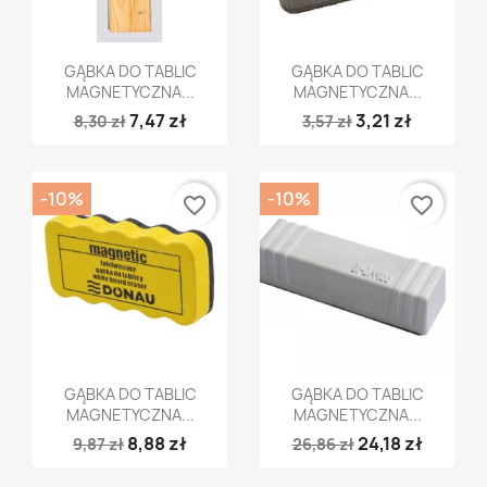
Szybki podgląd
Szybki podgląd


GĄBKA DO TABLIC
GĄBKA DO TABLIC
MAGNETYCZNA...
MAGNETYCZNA...
7,47 zł
3,21 zł
8,30 zł
3,57 zł
-10%
-10%
favorite_border
favorite_border
Szybki podgląd
Szybki podgląd


GĄBKA DO TABLIC
GĄBKA DO TABLIC
MAGNETYCZNA...
MAGNETYCZNA...
8,88 zł
24,18 zł
9,87 zł
26,86 zł