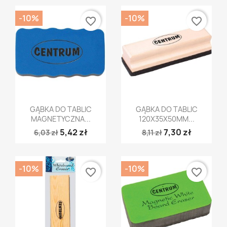
-10%
-10%
favorite_border
favorite_border
Szybki podgląd
Szybki podgląd


GĄBKA DO TABLIC
GĄBKA DO TABLIC
MAGNETYCZNA...
120X35X50MM...
5,42 zł
7,30 zł
6,03 zł
8,11 zł
-10%
-10%
favorite_border
favorite_border