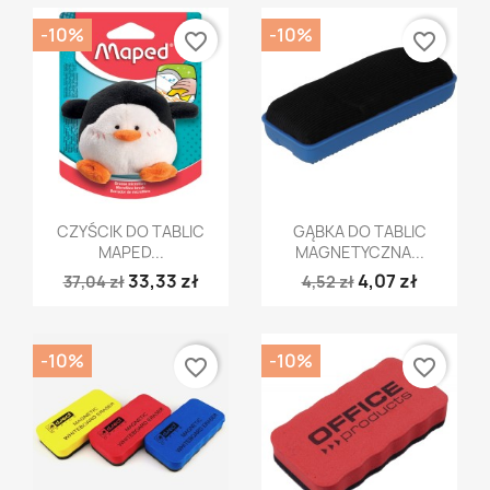
-10%
-10%
favorite_border
favorite_border
Szybki podgląd
Szybki podgląd


CZYŚCIK DO TABLIC
GĄBKA DO TABLIC
MAPED...
MAGNETYCZNA...
33,33 zł
4,07 zł
37,04 zł
4,52 zł
-10%
-10%
favorite_border
favorite_border