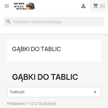
shopping_cart


(0)
search
GĄBKI DO TABLIC
GĄBKI DO TABLIC

Trafność
Pokazano 1-12 z 12 pozycji