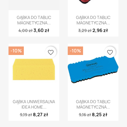
Szybki podgląd
Szybki podgląd


GĄBKA DO TABLIC
GĄBKA DO TABLIC
MAGNETYCZNA...
MAGNETYCZNA...
3,60 zł
2,96 zł
4,00 zł
3,29 zł
-10%
-10%
favorite_border
favorite_border
Szybki podgląd
Szybki podgląd


GĄBKA UNIWERSALNA
GĄBKA DO TABLIC
IDEA HOME...
MAGNETYCZNA...
8,27 zł
8,25 zł
9,19 zł
9,16 zł