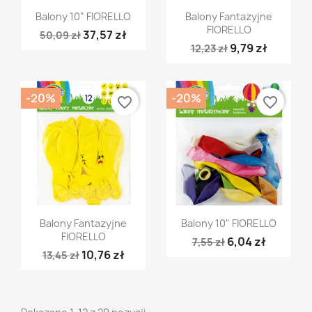
Szybki podgląd
Szybki podgląd


Balony 10" FIORELLO
Balony Fantazyjne
FIORELLO
37,57 zł
50,09 zł
9,79 zł
12,23 zł
-20%
-20%
favorite_border
favorite_border
Szybki podgląd
Szybki podgląd


Balony Fantazyjne
Balony 10" FIORELLO
FIORELLO
6,04 zł
7,55 zł
10,76 zł
13,45 zł