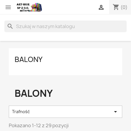
shopping_cart


(0)
search
BALONY
BALONY

Trafność
Pokazano 1-12 z 29 pozycji