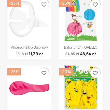
-25%
-25%
favorite_border
favorite_border
Szybki podgląd
Szybki podgląd


Akcesoria Do Balonów
Balony 12" FIORELLO
11,39 zł
48,64 zł
15,18 zł
64,85 zł
-25%
-20%
favorite_border
favorite_border