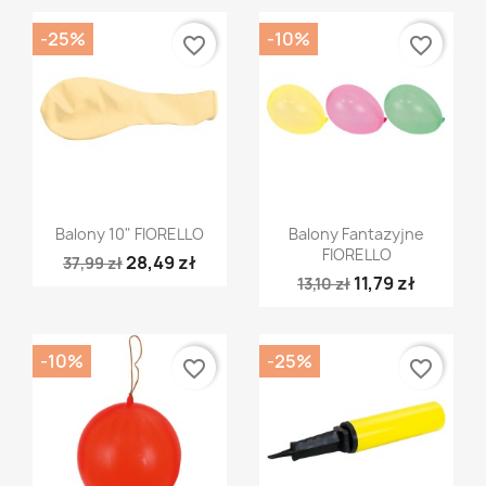
-25%
-10%
favorite_border
favorite_border
Szybki podgląd
Szybki podgląd


Balony 10" FIORELLO
Balony Fantazyjne
FIORELLO
28,49 zł
37,99 zł
11,79 zł
13,10 zł
-10%
-25%
favorite_border
favorite_border