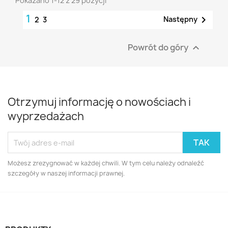
Pokazano 1-12 z 29 pozycji
1

Następny
2
3
Powrót do góry

Otrzymuj informację o nowościach i
wyprzedażach
Możesz zrezygnować w każdej chwili. W tym celu należy odnaleźć
szczegóły w naszej informacji prawnej.