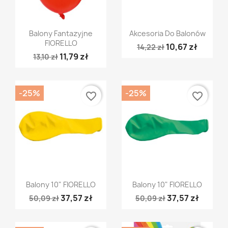
Szybki podgląd
Szybki podgląd


Balony Fantazyjne
Akcesoria Do Balonów
FIORELLO
10,67 zł
14,22 zł
11,79 zł
13,10 zł
-25%
-25%
favorite_border
favorite_border
Szybki podgląd
Szybki podgląd


Balony 10" FIORELLO
Balony 10" FIORELLO
37,57 zł
37,57 zł
50,09 zł
50,09 zł