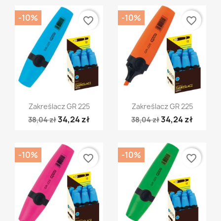
-10%
-10%
favorite_border
favorite_border
Szybki podgląd
Szybki podgląd


Zakreślacz GR 225
Zakreślacz GR 225
34,24 zł
34,24 zł
38,04 zł
38,04 zł
-10%
-10%
favorite_border
favorite_border