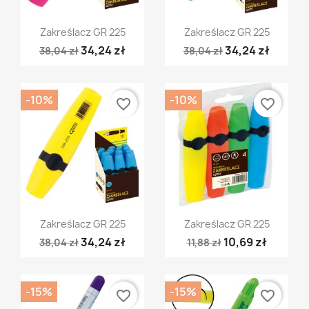
Szybki podgląd
Szybki podgląd


Zakreślacz GR 225
Zakreślacz GR 225
34,24 zł
34,24 zł
38,04 zł
38,04 zł
-10%
-10%
favorite_border
favorite_border
Szybki podgląd
Szybki podgląd


Zakreślacz GR 225
Zakreślacz GR 225
34,24 zł
10,69 zł
38,04 zł
11,88 zł
-15%
-15%
favorite_border
favorite_border