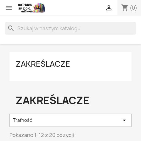
shopping_cart


(0)
search
ZAKREŚLACZE
ZAKREŚLACZE

Trafność
Pokazano 1-12 z 20 pozycji