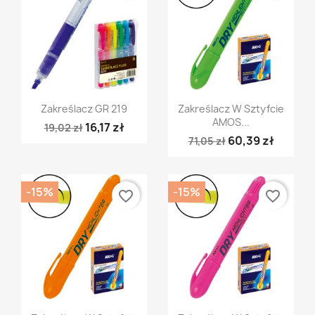
Szybki podgląd
Szybki podgląd


Zakreślacz GR 219
Zakreślacz W Sztyfcie
AMOS...
16,17 zł
19,02 zł
60,39 zł
71,05 zł
-15%
-15%
favorite_border
favorite_border
Szybki podgląd
Szybki podgląd