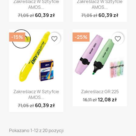


Zakreślacz W Sztyfcie
Zakreślacz W Sztyfcie
AMOS...
AMOS...
60,39 zł
60,39 zł
71,05 zł
71,05 zł
-15%
-25%
favorite_border
favorite_border
Szybki podgląd
Szybki podgląd


Zakreślacz W Sztyfcie
Zakreślacz GR 225
AMOS...
12,08 zł
16,11 zł
60,39 zł
71,05 zł
Pokazano 1-12 z 20 pozycji