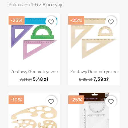
Pokazano 1-6 z 6 pozycji
-25%
-25%
favorite_border
favorite_border
Szybki podgląd
Szybki podgląd


Zestawy Geometryczne
Zestawy Geometryczne
5,48 zł
7,39 zł
7,31 zł
9,85 zł
-10%
-25%
favorite_border
favorite_border