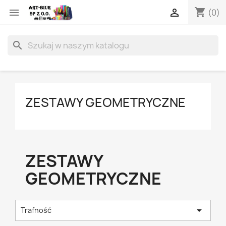
shopping_cart


(0)
search
ZESTAWY GEOMETRYCZNE
ZESTAWY
GEOMETRYCZNE

Trafność