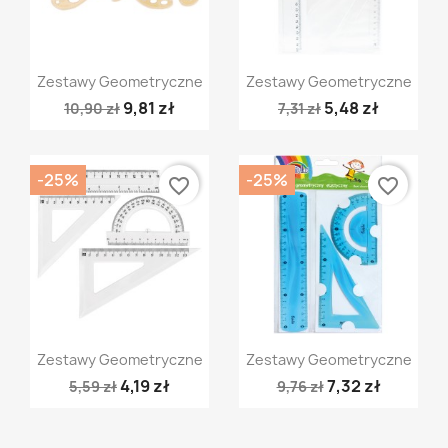
Szybki podgląd
Szybki podgląd


Zestawy Geometryczne
Zestawy Geometryczne
9,81 zł
5,48 zł
10,90 zł
7,31 zł
-25%
-25%
favorite_border
favorite_border
Szybki podgląd
Szybki podgląd


Zestawy Geometryczne
Zestawy Geometryczne
4,19 zł
7,32 zł
5,59 zł
9,76 zł