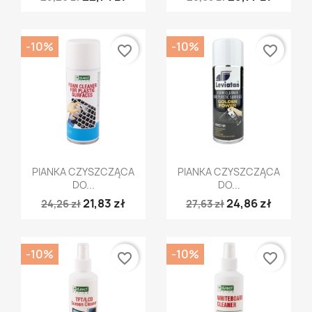
-10%
-10%
favorite_border
favorite_border
Szybki podgląd
Szybki podgląd


PIANKA CZYSZCZĄCA
PIANKA CZYSZCZĄCA
DO...
DO...
21,83 zł
24,86 zł
24,26 zł
27,63 zł
-10%
-10%
favorite_border
favorite_border