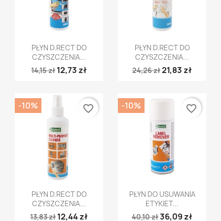
Szybki podgląd
Szybki podgląd


PŁYN D.RECT DO
PŁYN D.RECT DO
CZYSZCZENIA...
CZYSZCZENIA...
12,73 zł
21,83 zł
14,15 zł
24,26 zł
-10%
-10%
favorite_border
favorite_border
Szybki podgląd
Szybki podgląd


PŁYN D.RECT DO
PŁYN DO USUWANIA
CZYSZCZENIA...
ETYKIET...
12,44 zł
36,09 zł
13,83 zł
40,10 zł