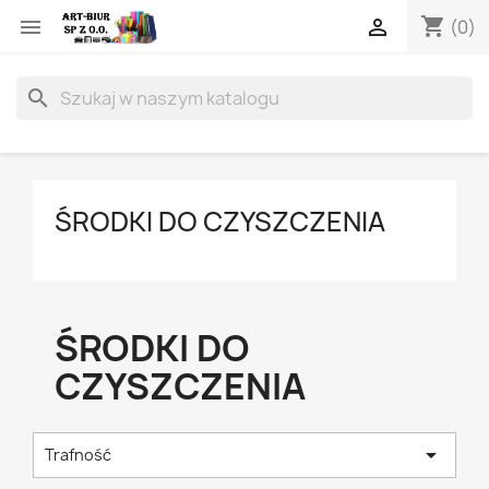
shopping_cart


(0)
search
ŚRODKI DO CZYSZCZENIA
ŚRODKI DO
CZYSZCZENIA

Trafność