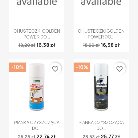
Szybki podgląd
Szybki podgląd


CHUSTECZKI GOLDEN
CHUSTECZKI GOLDEN
POWER DO...
POWER DO...
16,38 zł
16,38 zł
18,20 zł
18,20 zł
-10%
-10%
favorite_border
favorite_border
Szybki podgląd
Szybki podgląd


PIANKA CZYSZCZĄCA
PIANKA CZYSZCZĄCA
DO...
DO...
22,74 zł
25,77 zł
25,26 zł
28,63 zł