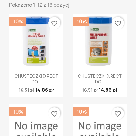
Pokazano 1-12 z 18 pozycji
-10%
-10%
favorite_border
favorite_border
Szybki podgląd
Szybki podgląd


CHUSTECZKI D.RECT
CHUSTECZKI D.RECT
DO...
DO...
14,86 zł
14,86 zł
16,51 zł
16,51 zł
-10%
-10%
favorite_border
favorite_border