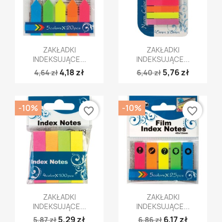
Szybki podgląd
Szybki podgląd


ZAKŁADKI
ZAKŁADKI
INDEKSUJĄCE...
INDEKSUJĄCE...
4,18 zł
5,76 zł
4,64 zł
6,40 zł
-10%
-10%
favorite_border
favorite_border
Szybki podgląd
Szybki podgląd


ZAKŁADKI
ZAKŁADKI
INDEKSUJĄCE...
INDEKSUJĄCE...
5,29 zł
6,17 zł
5,87 zł
6,86 zł