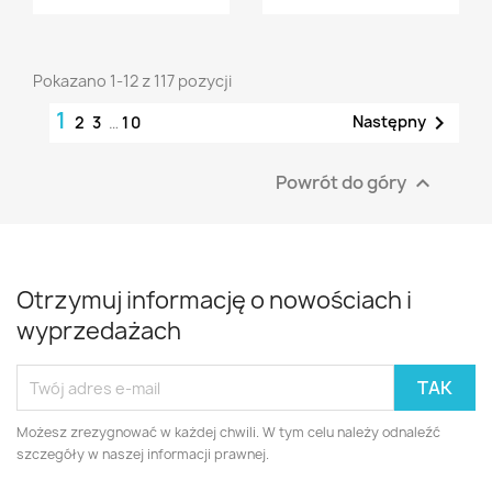
Pokazano 1-12 z 117 pozycji
1

Następny
2
3
…
10
Powrót do góry

Otrzymuj informację o nowościach i
wyprzedażach
Możesz zrezygnować w każdej chwili. W tym celu należy odnaleźć
szczegóły w naszej informacji prawnej.