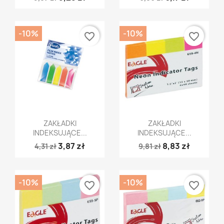
-10%
-10%
favorite_border
favorite_border
Szybki podgląd
Szybki podgląd


ZAKŁADKI
ZAKŁADKI
INDEKSUJĄCE...
INDEKSUJĄCE...
3,87 zł
8,83 zł
4,31 zł
9,81 zł
-10%
-10%
favorite_border
favorite_border