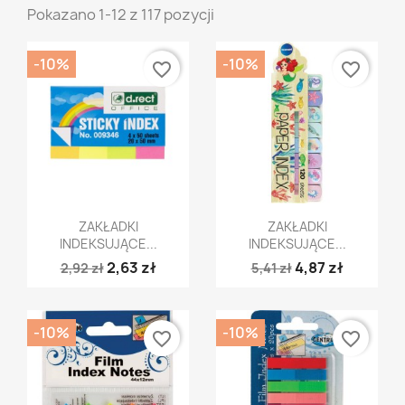
Pokazano 1-12 z 117 pozycji
-10%
-10%
favorite_border
favorite_border
Szybki podgląd
Szybki podgląd


ZAKŁADKI
ZAKŁADKI
INDEKSUJĄCE...
INDEKSUJĄCE...
2,63 zł
4,87 zł
2,92 zł
5,41 zł
-10%
-10%
favorite_border
favorite_border