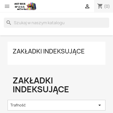
shopping_cart


(0)
search
ZAKŁADKI INDEKSUJĄCE
ZAKŁADKI
INDEKSUJĄCE

Trafność