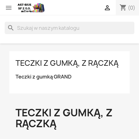
shopping_cart


(0)
search
TECZKI Z GUMKĄ, Z RĄCZKĄ
Teczki z gumką GRAND
TECZKI Z GUMKĄ, Z
RĄCZKĄ