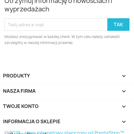
Otrzymuj informację o nowościach i
wyprzedażach
Możesz zrezygnować w każdej chwili. W tym celu należy odnaleźć
szczegóły w naszej informacji prawnej.
PRODUKTY

NASZA FIRMA

TWOJE KONTO

INFORMACJA O SKLEPIE
keyboard_arrow_down
© 2026 - sklep internetowy stworzony od PrestaShop™