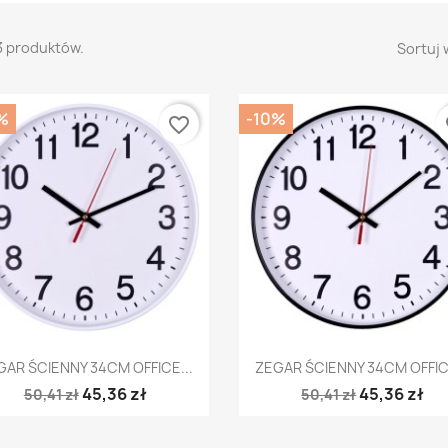
3 produktów.
Sortuj 
%
-10%
favorite_border
fa
Szybki podgląd
Szybki podgląd


GAR ŚCIENNY 34CM OFFICE...
ZEGAR ŚCIENNY 34CM OFFICE
45,36 zł
45,36 zł
50,41 zł
50,41 zł