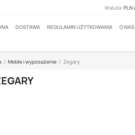
Waluta:
PLN 
WNA
DOSTAWA
REGULAMIN UŻYTKOWANIA
O NAS
a
Meble i wyposażenie
Zegary
ZEGARY