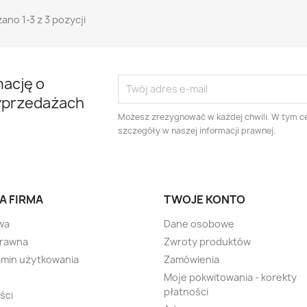
ano 1-3 z 3 pozycji
mację o
yprzedażach
Możesz zrezygnować w każdej chwili. W tym ce
szczegóły w naszej informacji prawnej.
A FIRMA
TWOJE KONTO
wa
Dane osobowe
prawna
Zwroty produktów
min użytkowania
Zamówienia
Moje pokwitowania - korekty
płatności
ści