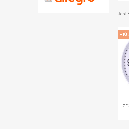
Jest 
-10
ZE