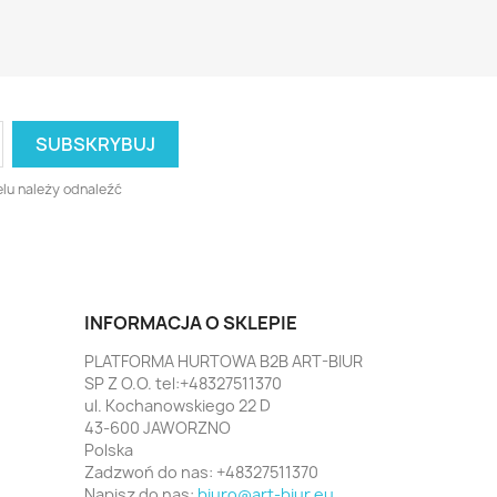
lu należy odnaleźć
INFORMACJA O SKLEPIE
PLATFORMA HURTOWA B2B ART-BIUR
SP Z O.O. tel:+48327511370
ul. Kochanowskiego 22 D
43-600 JAWORZNO
Polska
Zadzwoń do nas:
+48327511370
Napisz do nas:
biuro@art-biur.eu