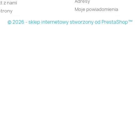
Adresy
t z nami
Moje powiadomienia
strony
© 2026 - sklep internetowy stworzony od PrestaShop™