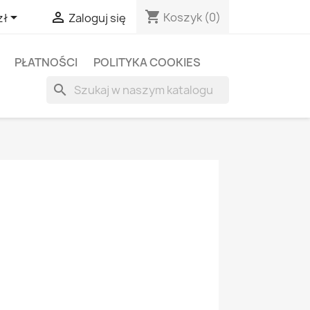
shopping_cart


Koszyk
(0)
zł
Zaloguj się
PŁATNOŚCI
POLITYKA COOKIES
search