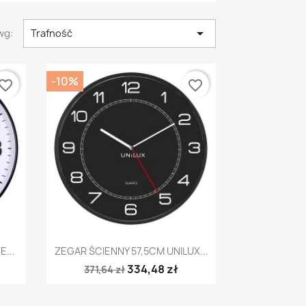

wg:
Trafność
-10%
vorite_border
favorite_border
Szybki podgląd

...
ZEGAR ŚCIENNY 57,5CM UNILUX...
334,48 zł
371,64 zł