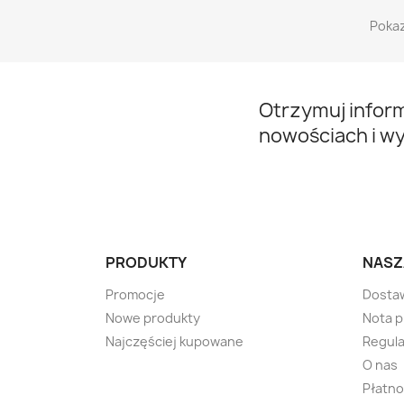
Pokaz
Otrzymuj infor
nowościach i w
PRODUKTY
NASZ
Promocje
Dosta
Nowe produkty
Nota 
Najczęściej kupowane
Regula
O nas
Płatno