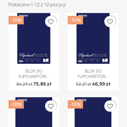
Pokazano 1-12 z 12 pozycji
-10%
-10%
favorite_border
favorite_border
Szybki podgląd
Szybki podgląd


BLOK DO
BLOK DO
FLIPCHARTÓW...
FLIPCHARTÓW...
75,86 zł
46,99 zł
84,29 zł
52,21 zł
-10%
-10%
favorite_border
favorite_border