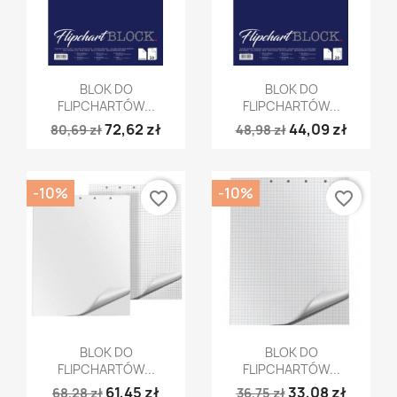
Szybki podgląd
Szybki podgląd


BLOK DO
BLOK DO
FLIPCHARTÓW...
FLIPCHARTÓW...
72,62 zł
44,09 zł
80,69 zł
48,98 zł
-10%
-10%
favorite_border
favorite_border
Szybki podgląd
Szybki podgląd


BLOK DO
BLOK DO
FLIPCHARTÓW...
FLIPCHARTÓW...
61,45 zł
33,08 zł
68,28 zł
36,75 zł