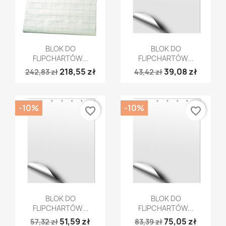
Szybki podgląd
Szybki podgląd


BLOK DO
BLOK DO
FLIPCHARTÓW...
FLIPCHARTÓW...
218,55 zł
39,08 zł
242,83 zł
43,42 zł
-10%
-10%
favorite_border
favorite_border
Szybki podgląd
Szybki podgląd


BLOK DO
BLOK DO
FLIPCHARTÓW...
FLIPCHARTÓW...
51,59 zł
75,05 zł
57,32 zł
83,39 zł