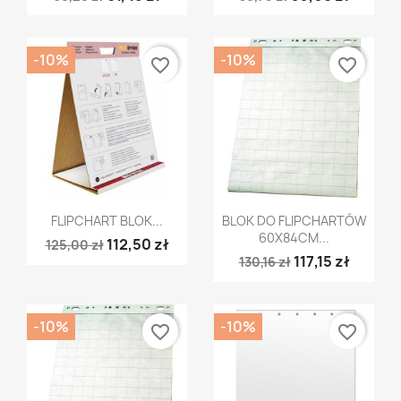
-10%
-10%
favorite_border
favorite_border
Szybki podgląd
Szybki podgląd


FLIPCHART BLOK...
BLOK DO FLIPCHARTÓW
60X84CM...
112,50 zł
125,00 zł
117,15 zł
130,16 zł
-10%
-10%
favorite_border
favorite_border