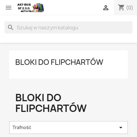
shopping_cart


(0)
search
BLOKI DO FLIPCHARTÓW
BLOKI DO
FLIPCHARTÓW

Trafność