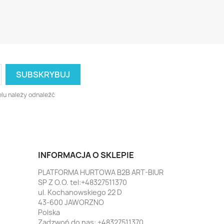
lu należy odnaleźć
INFORMACJA O SKLEPIE
PLATFORMA HURTOWA B2B ART-BIUR
SP Z O.O. tel:+48327511370
ul. Kochanowskiego 22 D
43-600 JAWORZNO
Polska
Zadzwoń do nas:
+48327511370