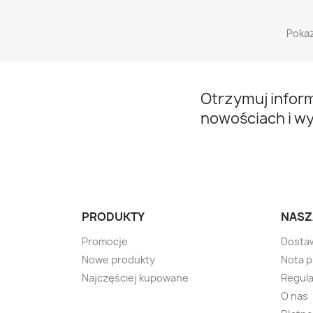
Pokaz
Otrzymuj infor
nowościach i w
PRODUKTY
NASZ
Promocje
Dosta
Nowe produkty
Nota 
Najczęściej kupowane
Regula
O nas