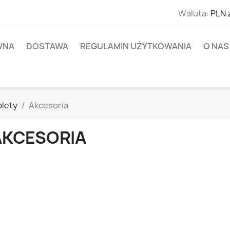
Waluta:
PLN 
WNA
DOSTAWA
REGULAMIN UŻYTKOWANIA
O NAS
blety
Akcesoria
AKCESORIA