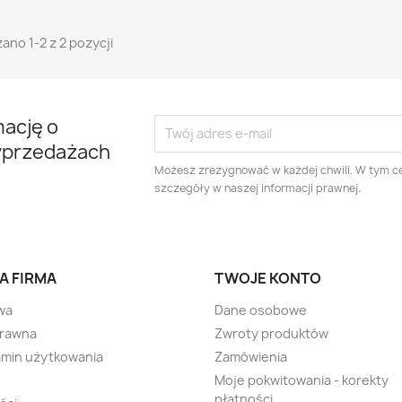
ano 1-2 z 2 pozycji
mację o
yprzedażach
Możesz zrezygnować w każdej chwili. W tym ce
szczegóły w naszej informacji prawnej.
A FIRMA
TWOJE KONTO
wa
Dane osobowe
prawna
Zwroty produktów
min użytkowania
Zamówienia
Moje pokwitowania - korekty
płatności