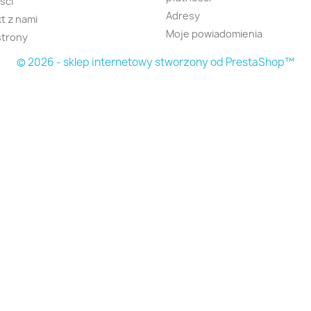
ści
Adresy
t z nami
Moje powiadomienia
strony
© 2026 - sklep internetowy stworzony od PrestaShop™