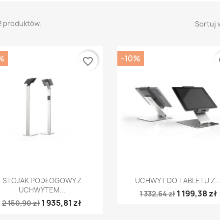
2 produktów.
Sortuj 
%
-10%
favorite_border
fa
Szybki podgląd
Szybki podgląd


STOJAK PODŁOGOWY Z
UCHWYT DO TABLETU Z..
UCHWYTEM...
1 199,38 zł
1 332,64 zł
1 935,81 zł
2 150,90 zł