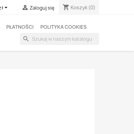
shopping_cart


Koszyk
(0)
zł
Zaloguj się
PŁATNOŚCI
POLITYKA COOKIES
search