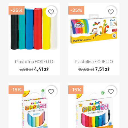
-25%
-25%
favorite_border
favorite_border
Szybki podgląd
Szybki podgląd


Plastelina FIORELLO
Plastelina FIORELLO
4,41 zł
7,51 zł
5,89 zł
10,02 zł
-15%
-15%
favorite_border
favorite_border