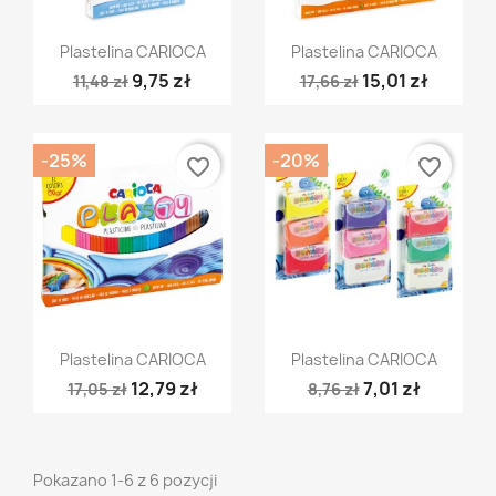
Szybki podgląd
Szybki podgląd


Plastelina CARIOCA
Plastelina CARIOCA
9,75 zł
15,01 zł
11,48 zł
17,66 zł
-25%
-20%
favorite_border
favorite_border
Szybki podgląd
Szybki podgląd


Plastelina CARIOCA
Plastelina CARIOCA
12,79 zł
7,01 zł
17,05 zł
8,76 zł
Pokazano 1-6 z 6 pozycji