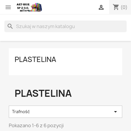
shopping_cart


(0)
search
PLASTELINA
PLASTELINA

Trafność
Pokazano 1-6 z 6 pozycji