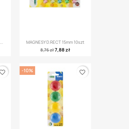
Szybki podgląd

..
MAGNESY D.RECT 15mm 10szt
7,88 zł
8,76 zł
-10%
vorite_border
favorite_border