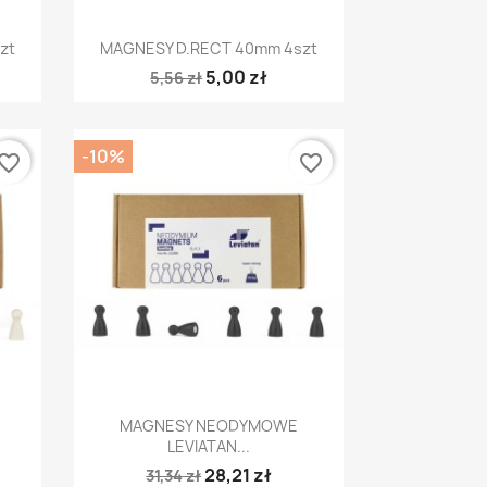
Szybki podgląd

zt
MAGNESY D.RECT 40mm 4szt
5,00 zł
5,56 zł
-10%
vorite_border
favorite_border
Szybki podgląd

MAGNESY NEODYMOWE
LEVIATAN...
28,21 zł
31,34 zł