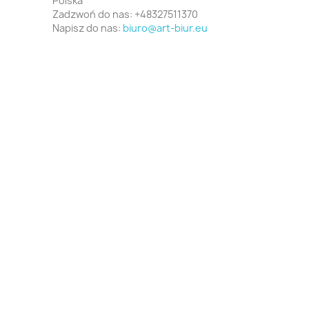
Polska
Zadzwoń do nas:
+48327511370
Napisz do nas:
biuro@art-biur.eu