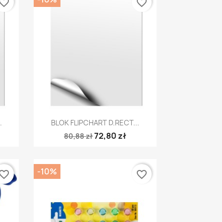
vorite_border
favorite_border
Szybki podgląd

.
BLOK FLIPCHART D.RECT...
72,80 zł
80,88 zł
-10%
vorite_border
favorite_border