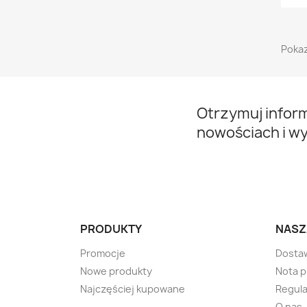
Pokaz
Otrzymuj infor
nowościach i w
PRODUKTY
NASZ
Promocje
Dosta
Nowe produkty
Nota 
Najczęściej kupowane
Regula
O nas