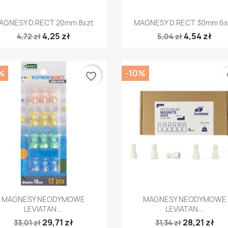
Szybki podgląd
Szybki podgląd


AGNESY D.RECT 20mm 8szt
MAGNESY D.RECT 30mm 6s
4,25 zł
4,54 zł
4,72 zł
5,04 zł
%
-10%
favorite_border
fa
Szybki podgląd
Szybki podgląd


MAGNESY NEODYMOWE
MAGNESY NEODYMOWE
LEVIATAN...
LEVIATAN...
29,71 zł
28,21 zł
33,01 zł
31,34 zł