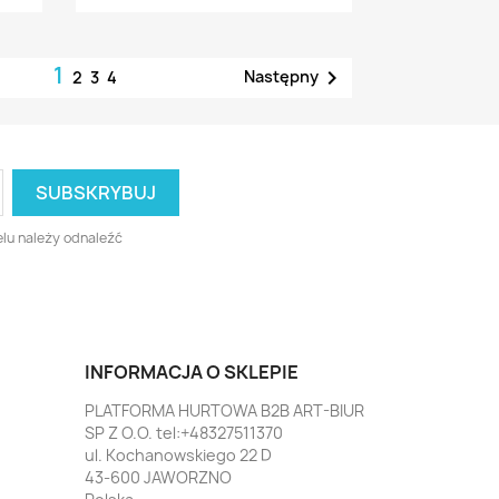
1

Następny
2
3
4
lu należy odnaleźć
INFORMACJA O SKLEPIE
PLATFORMA HURTOWA B2B ART-BIUR
SP Z O.O. tel:+48327511370
ul. Kochanowskiego 22 D
43-600 JAWORZNO