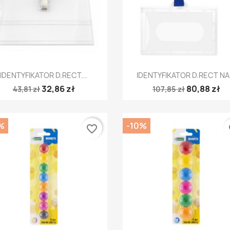
Szybki podgląd
Szybki podgląd


IDENTYFIKATOR D.RECT...
IDENTYFIKATOR D.RECT NA.
32,86 zł
80,88 zł
43,81 zł
107,85 zł
%
-10%
favorite_border
fa