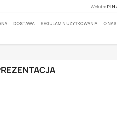
Waluta:
PLN 
WNA
DOSTAWA
REGULAMIN UŻYTKOWANIA
O NAS
PREZENTACJA