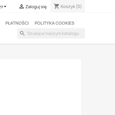
shopping_cart


Koszyk
(0)
zł
Zaloguj się
PŁATNOŚCI
POLITYKA COOKIES
search