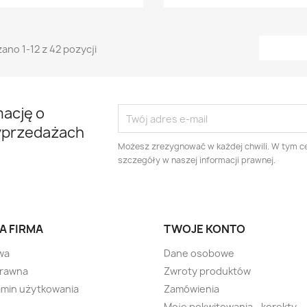
ano 1-12 z 42 pozycji
mację o
yprzedażach
Możesz zrezygnować w każdej chwili. W tym ce
szczegóły w naszej informacji prawnej.
A FIRMA
TWOJE KONTO
wa
Dane osobowe
prawna
Zwroty produktów
min użytkowania
Zamówienia
Moje pokwitowania - korekty