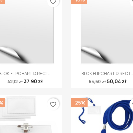
favorite_border
fa
Szybki podgląd
Szybki podgląd


BLOK FLIPCHART D.RECT...
BLOK FLIPCHART D.RECT..
37,90 zł
50,04 zł
42,12 zł
55,60 zł
%
-25%
favorite_border
fa