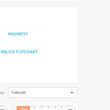
MAGNESY
TABLICE FLIPCHART

wg:
Trafność
-10%