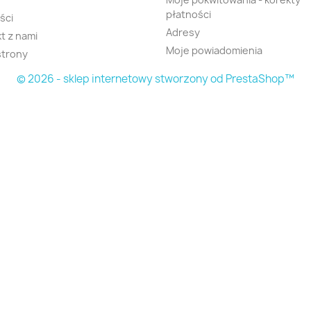
płatności
ści
Adresy
t z nami
Moje powiadomienia
strony
© 2026 - sklep internetowy stworzony od PrestaShop™