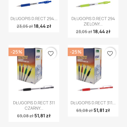
Szybki podgląd
Szybki podgląd


DŁUGOPIS D.RECT 294...
DŁUGOPIS D.RECT 294
ZIELONY...
18,44 zł
23,05 zł
18,44 zł
23,05 zł
-25%
-25%
favorite_border
favorite_border
Szybki podgląd
Szybki podgląd


DŁUGOPIS D.RECT 311
DŁUGOPIS D.RECT 311...
CZARNY...
51,81 zł
69,08 zł
51,81 zł
69,08 zł