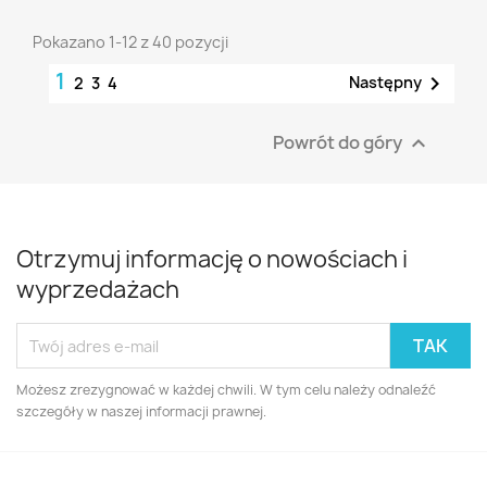
Pokazano 1-12 z 40 pozycji
1

Następny
2
3
4
Powrót do góry

Otrzymuj informację o nowościach i
wyprzedażach
Możesz zrezygnować w każdej chwili. W tym celu należy odnaleźć
szczegóły w naszej informacji prawnej.