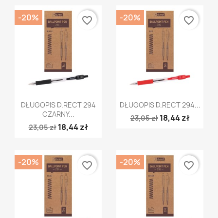
-20%
-20%
favorite_border
favorite_border
Szybki podgląd
Szybki podgląd


DŁUGOPIS D.RECT 294
DŁUGOPIS D.RECT 294...
CZARNY...
18,44 zł
23,05 zł
18,44 zł
23,05 zł
-20%
-20%
favorite_border
favorite_border