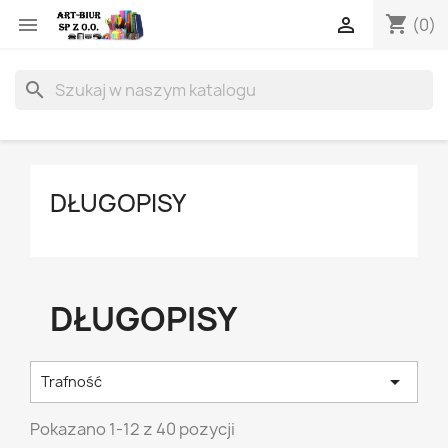
shopping_cart


(0)
search
DŁUGOPISY
DŁUGOPISY

Trafność
Pokazano 1-12 z 40 pozycji