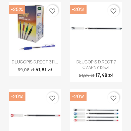
-25%
-20%
favorite_border
favorite_border
Szybki podgląd
Szybki podgląd


DŁUGOPIS D.RECT 311...
DŁUGOPIS D.RECT 7
CZARNY 12szt
51,81 zł
69,08 zł
17,48 zł
21,84 zł
-20%
-20%
favorite_border
favorite_border