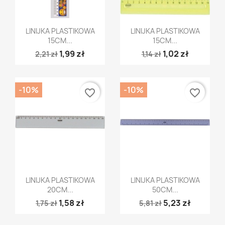
Szybki podgląd
Szybki podgląd


LINIJKA PLASTIKOWA
LINIJKA PLASTIKOWA
15CM...
15CM...
1,99 zł
1,02 zł
2,21 zł
1,14 zł
-10%
-10%
favorite_border
favorite_border
Szybki podgląd
Szybki podgląd


LINIJKA PLASTIKOWA
LINIJKA PLASTIKOWA
20CM...
50CM...
1,58 zł
5,23 zł
1,75 zł
5,81 zł