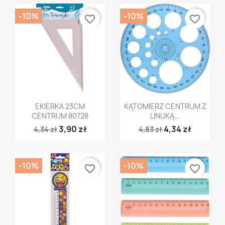
-10%
-10%
favorite_border
favorite_border
Szybki podgląd
Szybki podgląd


EKIERKA 23CM
KĄTOMIERZ CENTRUM Z
CENTRUM 80728
LINIJKĄ...
3,90 zł
4,34 zł
4,34 zł
4,83 zł
-10%
-10%
favorite_border
favorite_border