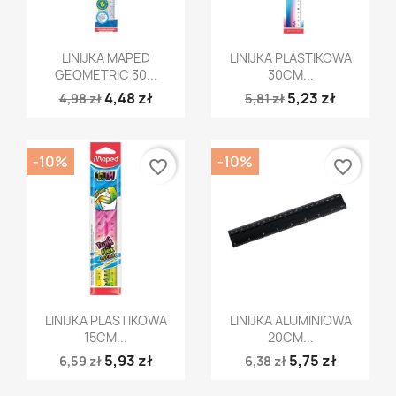
Szybki podgląd
Szybki podgląd


LINIJKA MAPED
LINIJKA PLASTIKOWA
GEOMETRIC 30...
30CM...
4,48 zł
5,23 zł
4,98 zł
5,81 zł
-10%
-10%
favorite_border
favorite_border
Szybki podgląd
Szybki podgląd


LINIJKA PLASTIKOWA
LINIJKA ALUMINIOWA
15CM...
20CM...
5,93 zł
5,75 zł
6,59 zł
6,38 zł