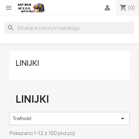
shopping_cart


(0)
search
LINIJKI
LINIJKI

Trafność
Pokazano 1-12 z 100 pozycji