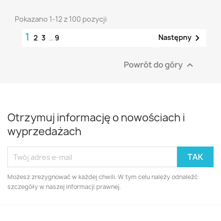
Pokazano 1-12 z 100 pozycji
1

Następny
2
3
…
9
Powrót do góry

Otrzymuj informację o nowościach i
wyprzedażach
Możesz zrezygnować w każdej chwili. W tym celu należy odnaleźć
szczegóły w naszej informacji prawnej.