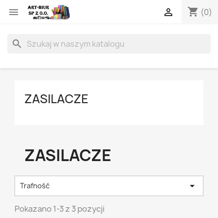
shopping_cart


(0)
search
ZASILACZE
ZASILACZE

Trafność
Pokazano 1-3 z 3 pozycji