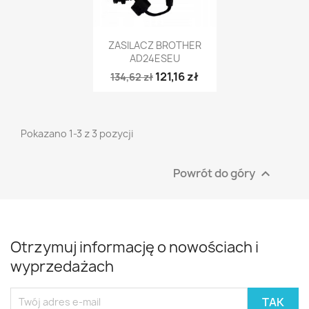
Szybki podgląd

ZASILACZ BROTHER
AD24ESEU
121,16 zł
134,62 zł
Pokazano 1-3 z 3 pozycji
Powrót do góry

Otrzymuj informację o nowościach i
wyprzedażach