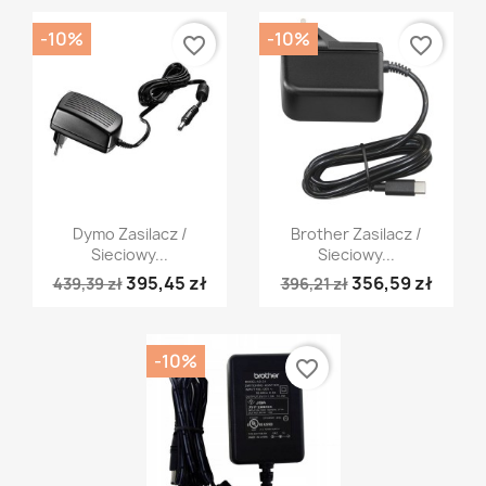
-10%
-10%
favorite_border
favorite_border
Szybki podgląd
Szybki podgląd


Dymo Zasilacz /
Brother Zasilacz /
Sieciowy...
Sieciowy...
395,45 zł
356,59 zł
439,39 zł
396,21 zł
-10%
favorite_border