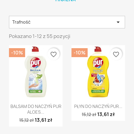

Trafność
Pokazano 1-12 z 55 pozycji
-10%
-10%
favorite_border
favorite_border
Szybki podgląd
Szybki podgląd


BALSAM DO NACZYŃ PUR
PŁYN DO NACZYŃ PUR...
ALOES...
13,61 zł
15,12 zł
13,61 zł
15,12 zł