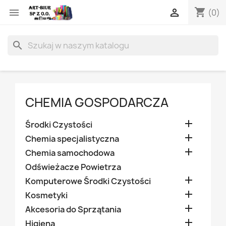
shopping_cart


(0)
search
CHEMIA GOSPODARCZA

Środki Czystości

Chemia specjalistyczna

Chemia samochodowa
Odświeżacze Powietrza

Komputerowe Środki Czystości

Kosmetyki

Akcesoria do Sprzątania

Higiena