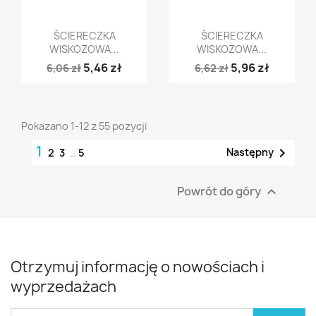
Szybki podgląd
Szybki podgląd


ŚCIERECZKA
ŚCIERECZKA
WISKOZOWA...
WISKOZOWA...
5,46 zł
5,96 zł
6,06 zł
6,62 zł
Pokazano 1-12 z 55 pozycji
1

Następny
2
3
…
5
Powrót do góry

Otrzymuj informację o nowościach i
wyprzedażach