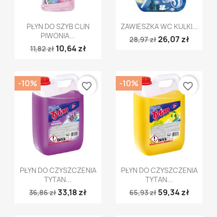
Szybki podgląd
Szybki podgląd


PŁYN DO SZYB CLIN
ZAWIESZKA WC KULKI...
PIWONIA...
26,07 zł
28,97 zł
10,64 zł
11,82 zł
-10%
-10%
favorite_border
favorite_border
Szybki podgląd
Szybki podgląd


PŁYN DO CZYSZCZENIA
PŁYN DO CZYSZCZENIA
TYTAN...
TYTAN...
33,18 zł
59,34 zł
36,86 zł
65,93 zł