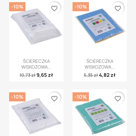
-10%
-10%
favorite_border
favorite_border
Szybki podgląd
Szybki podgląd


ŚCIERECZKA
ŚCIERECZKA
WISKOZOWA...
WISKOZOWA...
9,65 zł
4,82 zł
10,73 zł
5,35 zł
-10%
-10%
favorite_border
favorite_border