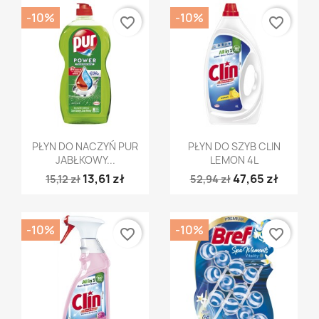
-10%
-10%
favorite_border
favorite_border
Szybki podgląd
Szybki podgląd


PŁYN DO NACZYŃ PUR
PŁYN DO SZYB CLIN
JABŁKOWY...
LEMON 4L
13,61 zł
47,65 zł
15,12 zł
52,94 zł
-10%
-10%
favorite_border
favorite_border