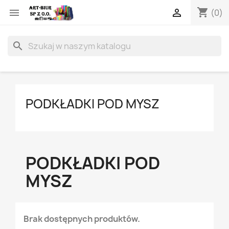
shopping_cart


(0)
search
PODKŁADKI POD MYSZ
PODKŁADKI POD
MYSZ
Brak dostępnych produktów.