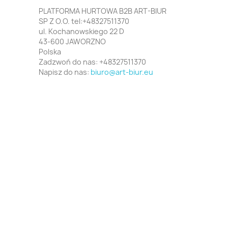
PLATFORMA HURTOWA B2B ART-BIUR
SP Z O.O. tel:+48327511370
ul. Kochanowskiego 22 D
43-600 JAWORZNO
Polska
Zadzwoń do nas:
+48327511370
Napisz do nas:
biuro@art-biur.eu