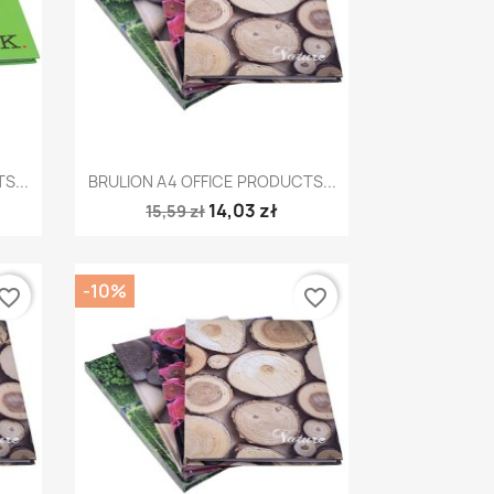
Szybki podgląd

S...
BRULION A4 OFFICE PRODUCTS...
14,03 zł
15,59 zł
-10%
vorite_border
favorite_border