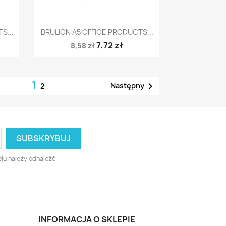
Szybki podgląd

S...
BRULION A5 OFFICE PRODUCTS...
7,72 zł
8,58 zł
1

Następny
2
lu należy odnaleźć
INFORMACJA O SKLEPIE