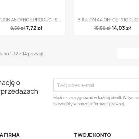
Szybki podgląd
Szybki podgląd


LION A5 OFFICE PRODUCTS...
BRULION A4 OFFICE PRODUCT
7,72 zł
14,03 zł
8,58 zł
15,59 zł
ano 1-12 z 14 pozycji
mację o
yprzedażach
Możesz zrezygnować w każdej chwili. W tym ce
szczegóły w naszej informacji prawnej.
A FIRMA
TWOJE KONTO