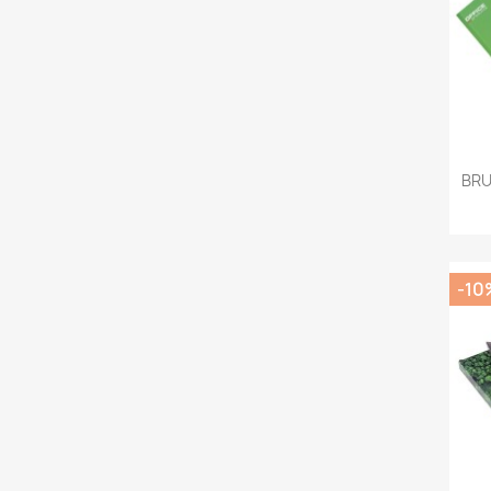
BRU
-10