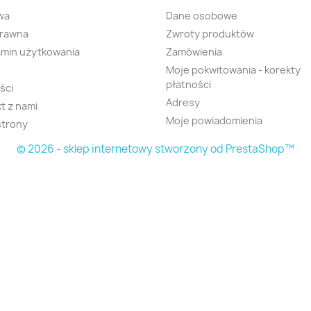
wa
Dane osobowe
prawna
Zwroty produktów
min użytkowania
Zamówienia
Moje pokwitowania - korekty
płatności
ści
Adresy
t z nami
Moje powiadomienia
strony
© 2026 - sklep internetowy stworzony od PrestaShop™