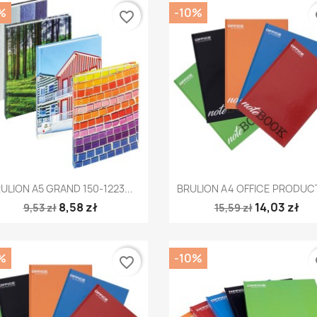
%
-10%
favorite_border
fa
Szybki podgląd
Szybki podgląd


ULION A5 GRAND 150-1223...
BRULION A4 OFFICE PRODUCT
8,58 zł
14,03 zł
9,53 zł
15,59 zł
%
-10%
favorite_border
fa