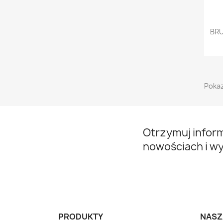
BRU
Pokaz
Otrzymuj infor
nowościach i w
PRODUKTY
NASZ