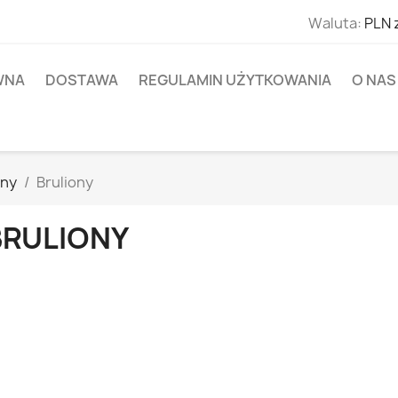
Waluta:
PLN 
WNA
DOSTAWA
REGULAMIN UŻYTKOWANIA
O NAS
ony
Bruliony
BRULIONY