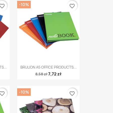
-10%
vorite_border
favorite_border
Szybki podgląd

S...
BRULION A5 OFFICE PRODUCTS...
7,72 zł
8,58 zł
-10%
vorite_border
favorite_border