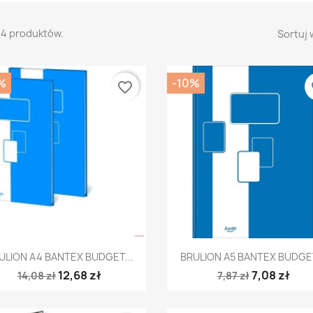
14 produktów.
Sortuj 
%
-10%
favorite_border
fa
Szybki podgląd
Szybki podgląd


ULION A4 BANTEX BUDGET...
BRULION A5 BANTEX BUDGET
12,68 zł
7,08 zł
14,08 zł
7,87 zł