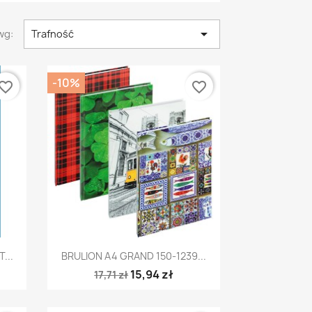

wg:
Trafność
-10%
vorite_border
favorite_border
Szybki podgląd

...
BRULION A4 GRAND 150-1239...
15,94 zł
17,71 zł