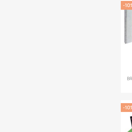
-10
BR
-10