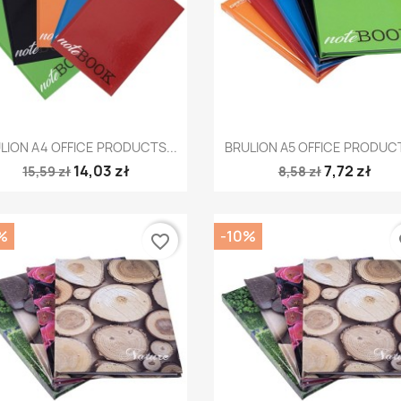
Szybki podgląd
Szybki podgląd


LION A4 OFFICE PRODUCTS...
BRULION A5 OFFICE PRODUCT
14,03 zł
7,72 zł
15,59 zł
8,58 zł
%
-10%
favorite_border
fa