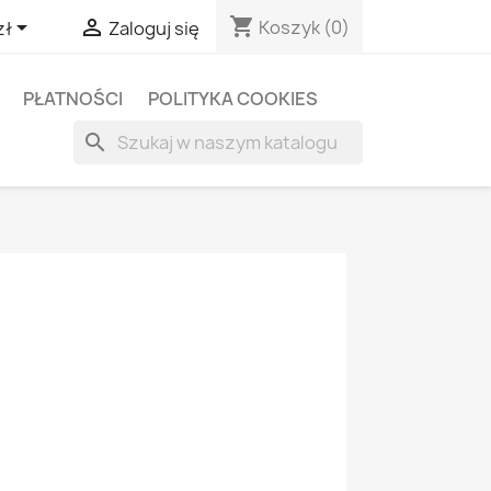
shopping_cart


Koszyk
(0)
zł
Zaloguj się
PŁATNOŚCI
POLITYKA COOKIES
search