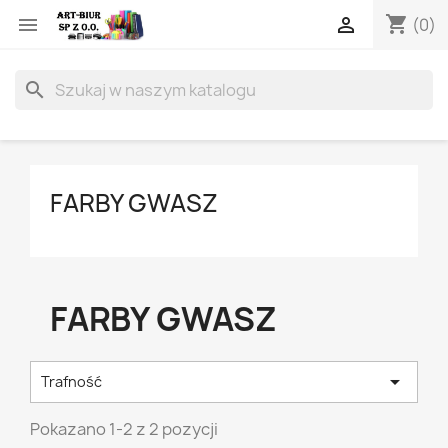
shopping_cart


(0)
search
FARBY GWASZ
FARBY GWASZ

Trafność
Pokazano 1-2 z 2 pozycji