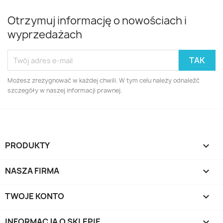
Otrzymuj informację o nowościach i
wyprzedażach
Możesz zrezygnować w każdej chwili. W tym celu należy odnaleźć
szczegóły w naszej informacji prawnej.
PRODUKTY

NASZA FIRMA

TWOJE KONTO

INFORMACJA O SKLEPIE
keyboard_arrow_down