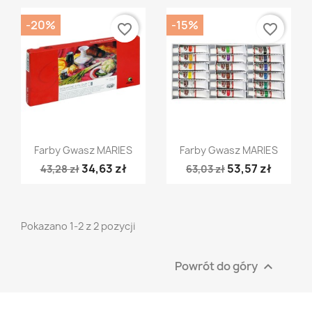
-20%
-15%
favorite_border
favorite_border
Szybki podgląd
Szybki podgląd


Farby Gwasz MARIES
Farby Gwasz MARIES
34,63 zł
53,57 zł
43,28 zł
63,03 zł
Pokazano 1-2 z 2 pozycji
Powrót do góry
