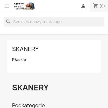
shopping_cart


(0)
search
SKANERY
Płaskie
SKANERY
Podkategorie