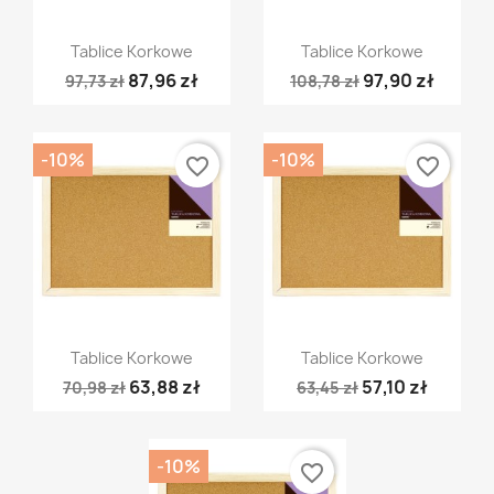
Szybki podgląd
Szybki podgląd


Tablice Korkowe
Tablice Korkowe
87,96 zł
97,90 zł
97,73 zł
108,78 zł
-10%
-10%
favorite_border
favorite_border
Szybki podgląd
Szybki podgląd


Tablice Korkowe
Tablice Korkowe
63,88 zł
57,10 zł
70,98 zł
63,45 zł
-10%
favorite_border