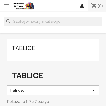
shopping_cart


(0)
search
TABLICE
TABLICE

Trafność
Pokazano 1-7 z 7 pozycji